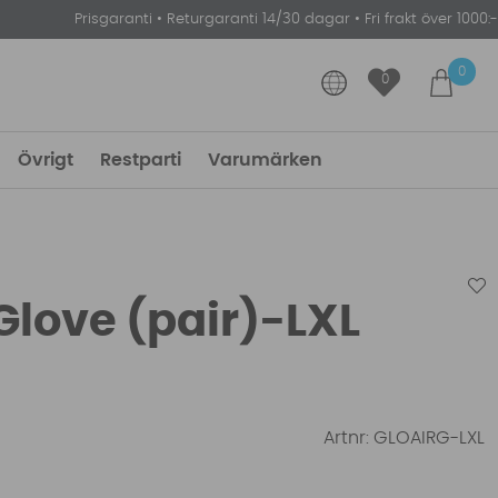
Prisgaranti
•
Returgaranti 14/30 dagar
•
Fri frakt över 1000:-
0
0
Övrigt
Restparti
Varumärken
Glove (pair)-LXL
Artnr:
GLOAIRG-LXL