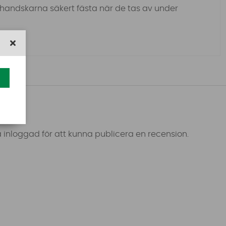
andskarna säkert fästa när de tas av under
 inloggad för att kunna publicera en recension.