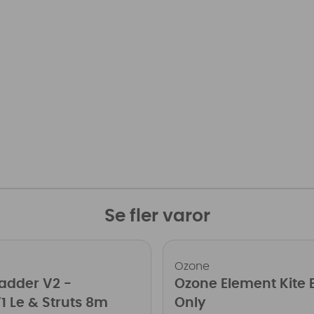
Se fler varor
Ozone
adder V2 -
Ozone Element Kite 
1 Le & Struts 8m
Only