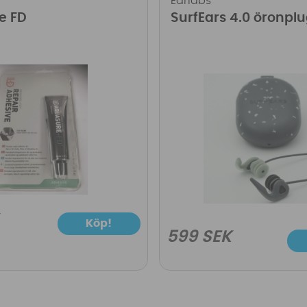
Earlabs
e FD
SurfEars 4.0 öronpl
Köp!
599 SEK