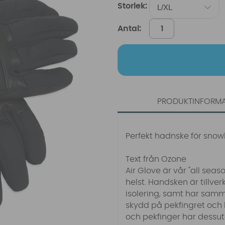
Storlek:
Antal:
PRODUKTINFORM
Perfekt hadnske för snowk
Text från Ozone
Air Glove är vår "all se
helst. Handsken är tillve
isolering, samt har samma
skydd på pekfingret och 
och pekfinger har dessu