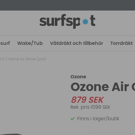
surf
Wake/Tub
Våtdräkt och tillbehör
Torrdräkt
snö
/
Ozone Air Glove (pair)
Ozone
Ozone Air 
879
SEK
1099 SEK
Finns i lager/butik