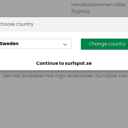
Handledsremmen håller h
flygning.
Storlekar: XS/S, M/L, L/XL
Choose country
Sweden
Change country
Omdömen
Continue to surfspot.se
Den här produkten har inga recensioner. Du måste vara