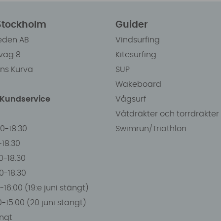
 Stockholm
Guider
eden AB
Vindsurfing
väg 8
Kitesurfing
ens Kurva
SUP
Wakeboard
/Kundservice
Vågsurf
Våtdräkter och torrdräkter
00-18.30
Swimrun/Triathlon
0-18.30
0-18.30
00-18.30
-16:00 (19:e juni stängt)
0-15.00 (20 juni stängt)
ngt