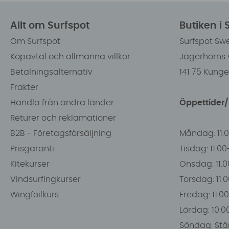
Allt om Surfspot
Butiken i
Om Surfspot
Surfspot Sw
Köpavtal och allmänna villkor
Jägerhorns 
Betalningsalternativ
141 75 Kung
Frakter
Handla från andra länder
Öppettider
Returer och reklamationer
B2B - Företagsförsäljning
Måndag: 11.
Prisgaranti
Tisdag: 11.0
Kitekurser
Onsdag: 11.0
Vindsurfingkurser
Torsdag: 11.
Wingfoilkurs
Fredag: 11.00
Lördag: 10.0
Söndag: Stä