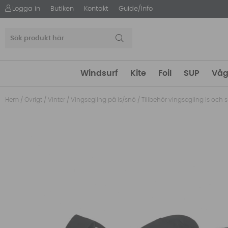
Logga in
Butiken
Kontakt
Guide/Info
Windsurf
Kite
Foil
SUP
Våg
Hem
/
Övrigt
/
Vinter
/
Vingsegling på is/snö
/
Tillbehör vingsegling is och 