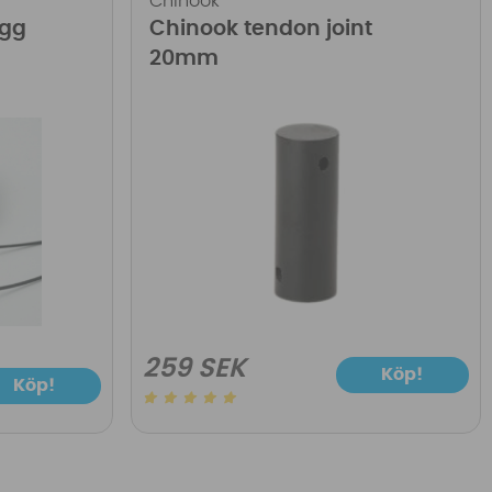
Chinook
ugg
Chinook tendon joint
20mm
259 SEK
Köp!
Köp!