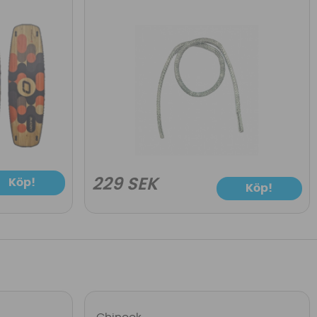
229 SEK
Köp!
Köp!