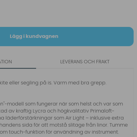
Lägg i kundvagnen
ATION
LEVERANS OCH FRAKT
ite eller segling på is. Varm med bra grepp.
ason"-modell som fungerar när som helst och var som
rkad av kraftig Lycra och högkvalitativ Primaloft-
 läderförstärkningar som Air Light – inklusive extra
handens sida för att motstå slitage från linor. Tumme
tom touch-funktion för användning av instrument.