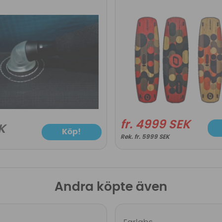
fr. 4999 SEK
K
Köp!
fr. 5999 SEK
Andra köpte även