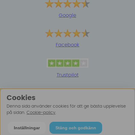
Google
Facebook
Trustpilot
Cookies
Denna sida använder cookies för att ge bästa upplevelse
på sidan.
Cookie-policy
.
© 2025 Surfspot. Vi använder oss av cookies -
Läs
Inställningar
Stäng och godkänn
mer här
.