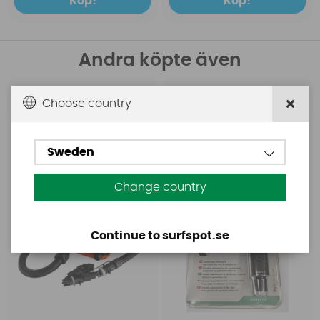
Köp!
Köp!
Andra köpte även
Base
Aquasure
Choose country
Base Rechargeable
Aquasure FD
SUP Pump
Sweden
Change country
Continue to surfspot.se