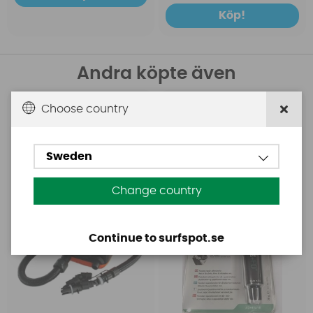
Köp!
Andra köpte även
Choose country
Base
Aquasure
Base Rechargeable
Aquasure FD
SUP Pump
Sweden
Change country
Continue to surfspot.se