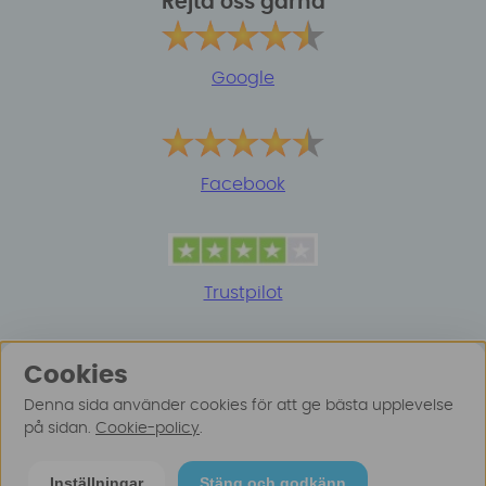
Rejta oss gärna
Google
Facebook
Trustpilot
Cookies
Denna sida använder cookies för att ge bästa upplevelse
på sidan.
Cookie-policy
.
© 2025 Surfspot. Vi använder oss av cookies -
Läs
Inställningar
Stäng och godkänn