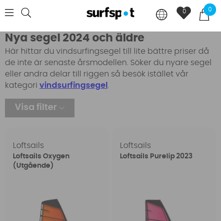
0
0
Nya segel 2024 och äldre
Här hittar du vindsurfingsegel till lite bättre priser då
de inte är senaste årsmodellen. Söker du nyare segel
eller andra delar till riggen så besök istället vår
kategori
vindsurfingsegel
.
Visa filter
Loftsails
Loftsails
Loftsails Oxygen
Loftsails Purelip 2023
(Utgående)