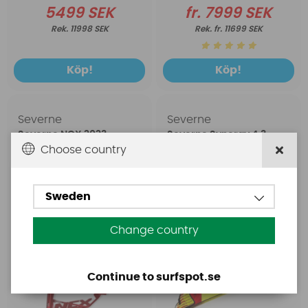
5499 SEK
fr. 7999 SEK
11998 SEK
fr. 11699 SEK
Köp!
Köp!
Severne
Severne
Severne NCX 2023
Severne Synergy 4,3
(Freeride/Freerace)
(Sail only)
Choose country
Sweden
Change country
Continue to surfspot.se