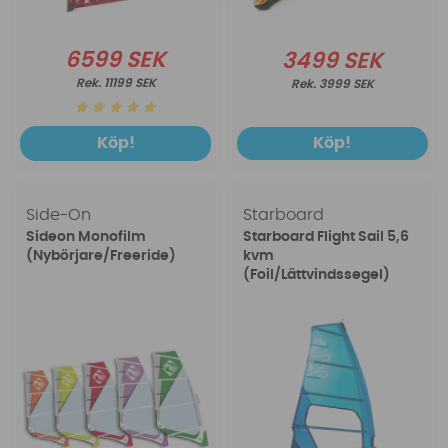
6599 SEK
3499 SEK
11199 SEK
3999 SEK
Köp!
Köp!
Side-On
Starboard
Sideon Monofilm
Starboard Flight Sail 5,6
(Nybörjare/Freeride)
kvm
(Foil/Lättvindssegel)