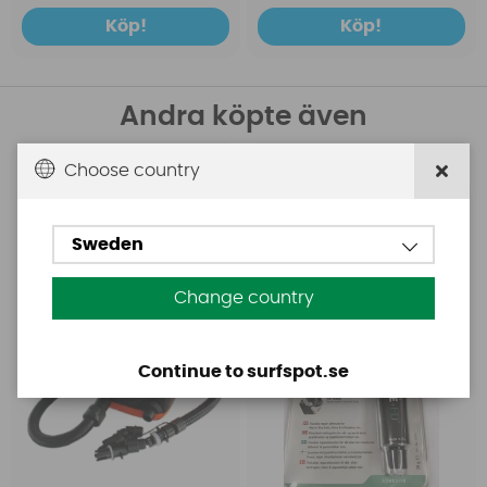
Köp!
Köp!
Andra köpte även
Choose country
Base
Aquasure
Base Rechargeable
Aquasure FD
SUP Pump
Sweden
Change country
Continue to surfspot.se