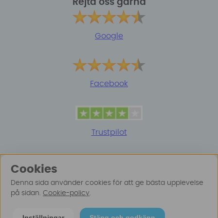
Rejta oss gärna
Google
Facebook
Trustpilot
Cookies
Denna sida använder cookies för att ge bästa upplevelse
på sidan.
Cookie-policy
.
© 2025 Surfspot. Vi använder oss av cookies -
Läs
Inställningar
Stäng och godkänn