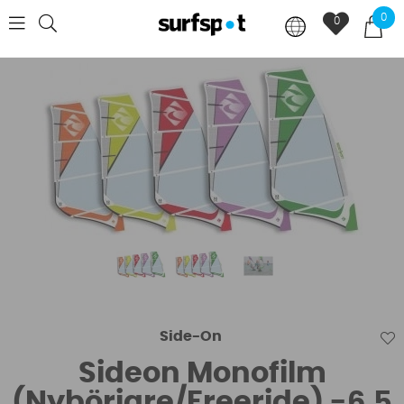
0
0
Side-On
Sideon Monofilm
(Nybörjare/Freeride) -6,5