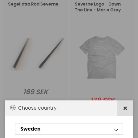
Segellatta Rod Severne
Severne Logo - Down
The Line - Marle Grey
169 SEK
179 SEK
299 SEK
Choose country
Köp!
Köp!
Sweden