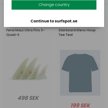
Change country
Andra köpte även
Continue to surfspot.se
Maui Ultra Fins
Starboard
Fena Maui Ultra Fins X-
Starboard Mens Hoop
Quad-S
Tee Teal
498 SEK
199 SEK