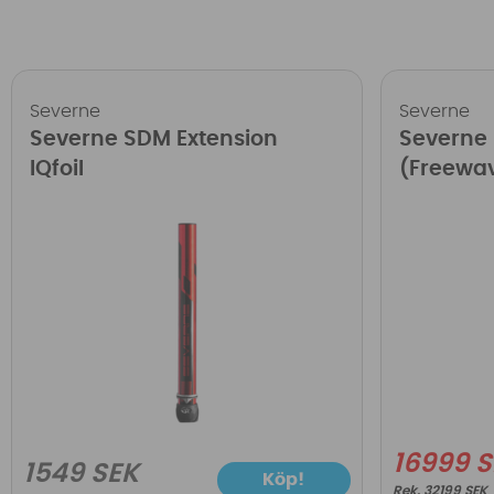
Severne
Severne
Severne SDM Extension
Severne
IQfoil
(Freewa
16999 
1549 SEK
Köp!
32199 SEK