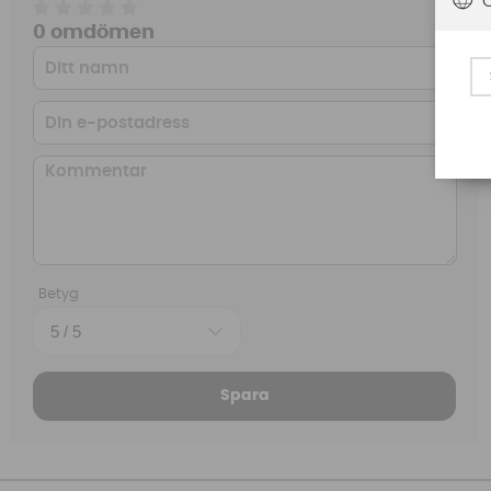
0 omdömen
Betyg
Spara