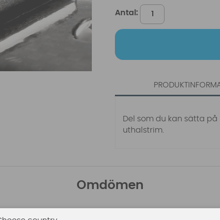
Antal:
PRODUKTINFORM
Del som du kan sätta på
uthalstrim.
Omdömen
Den här produkten har inga recensioner. Du måste vara