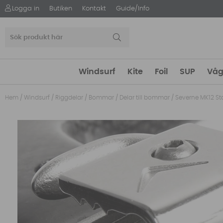
Logga in
Butiken
Kontakt
Guide/Info
Windsurf
Kite
Foil
SUP
Våg
Hem
/
Windsurf
/
Riggdelar
/
Bommar
/
Delar till bommar
/
Severne MK12 Sta