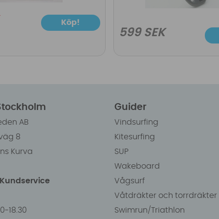
Köp!
599 SEK
 Stockholm
Guider
eden AB
Vindsurfing
väg 8
Kitesurfing
ens Kurva
SUP
Wakeboard
/Kundservice
Vågsurf
Våtdräkter och torrdräkter
00-18.30
Swimrun/Triathlon