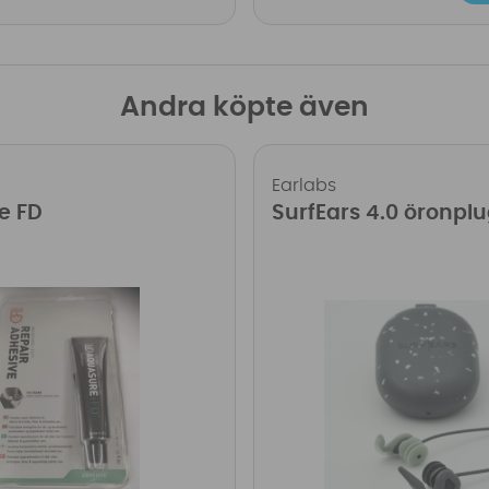
Andra köpte även
Earlabs
e FD
SurfEars 4.0 öronpl