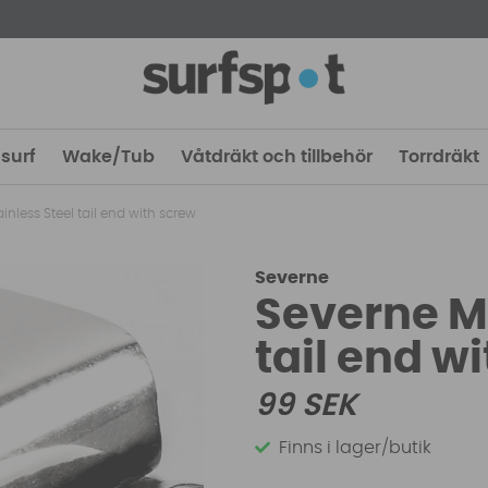
surf
Wake/Tub
Våtdräkt och tillbehör
Torrdräkt
inless Steel tail end with screw
Severne
Severne MK
tail end w
99
SEK
Finns i lager/butik