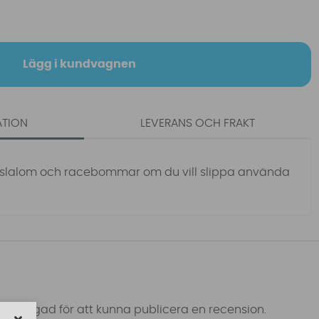
Lägg i kundvagnen
ATION
LEVERANS OCH FRAKT
 slalom och racebommar om du vill slippa använda
 inloggad för att kunna publicera en recension.