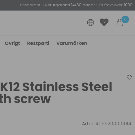
Prisgaranti
•
Returgaranti 14/30 dagar
•
Fri frakt över 1000:-
0
0
Övrigt
Restparti
Varumärken
12 Stainless Steel
ith screw
Artnr:
4099200001014