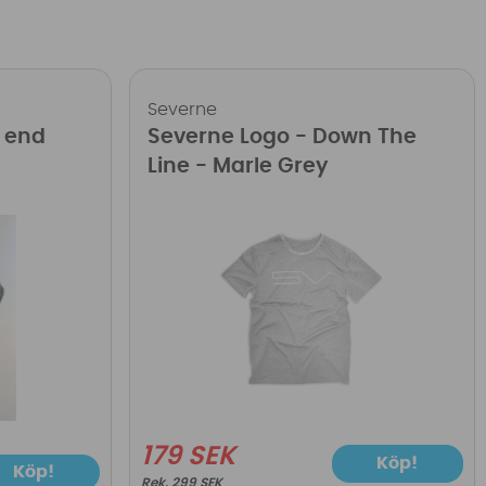
Severne
k end
Severne Logo - Down The
Line - Marle Grey
179 SEK
Köp!
Köp!
299 SEK