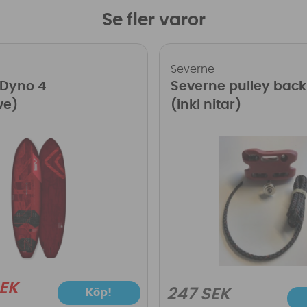
Se fler varor
Severne
 Dyno 4
Severne pulley bac
ve)
(inkl nitar)
SEK
247 SEK
Köp!