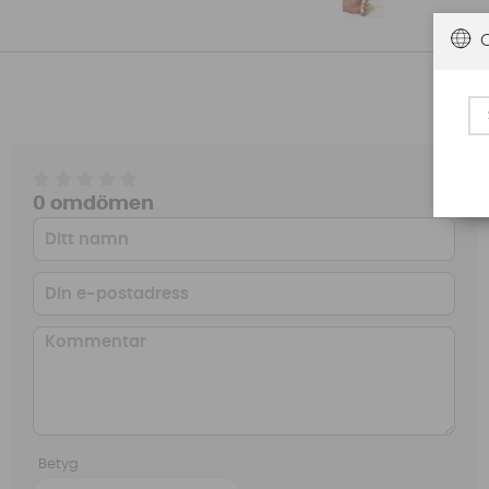
0 omdömen
Betyg