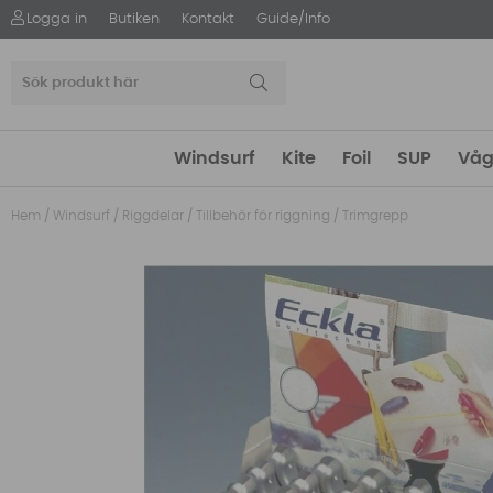
Logga in
Butiken
Kontakt
Guide/Info
Windsurf
Kite
Foil
SUP
Våg
Hem
/
Windsurf
/
Riggdelar
/
Tillbehör för riggning
/
Trimgrepp