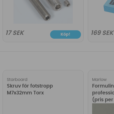
17 SEK
169 SEK
Köp!
Starboard
Marlow
Skruv för fotstropp
Formuli
M7x32mm Torx
professi
(pris pe