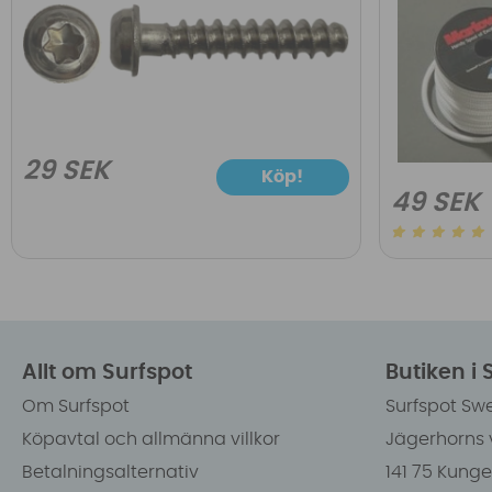
29 SEK
Köp!
49 SEK
Allt om Surfspot
Butiken i
Om Surfspot
Surfspot Sw
Köpavtal och allmänna villkor
Jägerhorns 
Betalningsalternativ
141 75 Kung