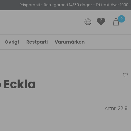
Prisgaranti
•
Returgaranti 14/30 dagar
•
Fri frakt över 1000:-
0
0
Övrigt
Restparti
Varumärken
 Eckla
Artnr:
2219