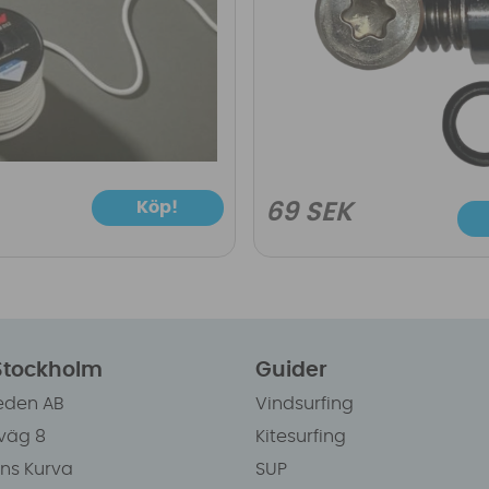
Köp!
69 SEK
 Stockholm
Guider
eden AB
Vindsurfing
väg 8
Kitesurfing
ens Kurva
SUP