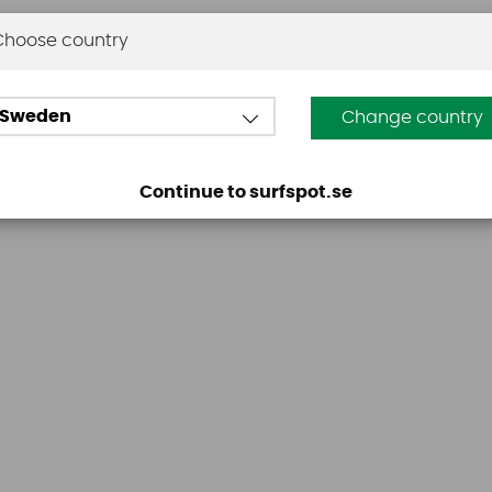
Choose country
Omdömen
Sweden
Change country
Den här produkten har inga recensioner. Du måste vara
Continue to surfspot.se