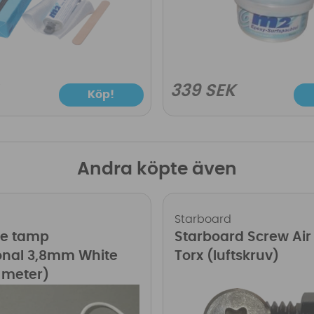
339 SEK
Köp!
Andra köpte även
Starboard
ne tamp
Starboard Screw Air
onal 3,8mm White
Torx (luftskruv)
r meter)