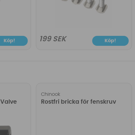
199 SEK
Köp!
Köp!
Chinook
 Valve
Rostfri bricka för fenskruv