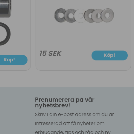
15 SEK
Köp!
Köp!
Prenumerera på vår
nyhetsbrev!
Skriv i din e-post adress om du är
intresserad att få nyheter om
erbjudande, tips och råd och ny