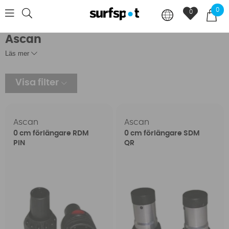
0
0
Ascan
Läs mer
Visa filter
Ascan
Ascan
0 cm förlängare RDM
0 cm förlängare SDM
PIN
QR