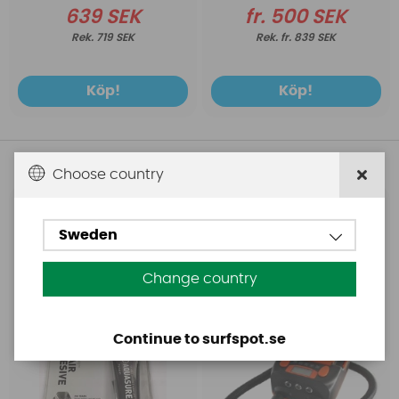
639 SEK
fr. 500 SEK
719 SEK
fr. 839 SEK
Köp!
Köp!
Andra köpte även
Choose country
Aquasure
Base
Sweden
Aquasure FD
Base Rechargeable
SUP Pump
Change country
Continue to surfspot.se