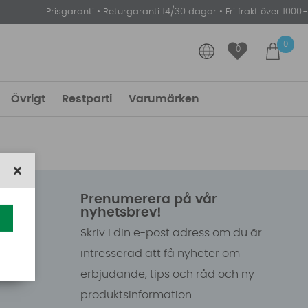
Prisgaranti
•
Returgaranti 14/30 dagar
•
Fri frakt över 1000:-
0
0
Övrigt
Restparti
Varumärken
Prenumerera på vår
nyhetsbrev!
Skriv i din e-post adress om du är
intresserad att få nyheter om
erbjudande, tips och råd och ny
produktsinformation