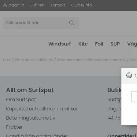
Logga in
Butiken
Kontakt
Guide/Info
Windsurf
Kite
Foil
SUP
Våg
Hem
/
Våtdräkt och tillbehör
/
Våtdräkt dam
/
Våtdräkt dam sommar
/
Ata
Allt om Surfspot
Butiken i
Om Surfspot
Surfspot Sw
Köpavtal och allmänna villkor
Jägerhorns 
Betalningsalternativ
141 75 Kung
Frakter
Handla från andra länder
Öppettider