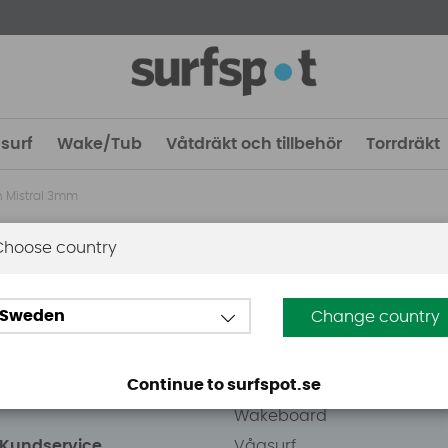
surf
Wake/Tub
Våtdräkt och tillbehör
Torrdräkt
n Mistral 3mm
Choose country
 Stockholm
Guider
Sweden
Change country
eden AB
Vindsurfing
väg 8
Kitesurfing
Continue to surfspot.se
ens Kurva
SUP
Wakeboard
/Kundservice
Vågsurf