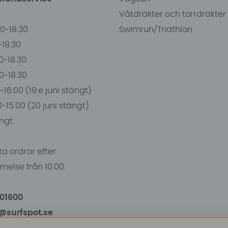
Våtdräkter och torrdräkter
00-18.30
Swimrun/Triathlon
0-18.30
0-18.30
00-18.30
-16:00 (19:e juni stängt)
0-15.00 (20 juni stängt)
ngt
a ordrar efter
else från 10.00.
101600
o@surfspot.se