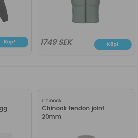
1749 SEK
Köp!
Köp!
Chinook
ugg
Chinook tendon joint
20mm