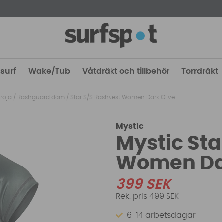
surf
Wake/Tub
Våtdräkt och tillbehör
Torrdräkt
röja
/
Rashguard dam
/
Star S/S Rashvest Women Dark Olive
Mystic
Mystic Sta
Women Da
399
SEK
499 SEK
6-14 arbetsdagar