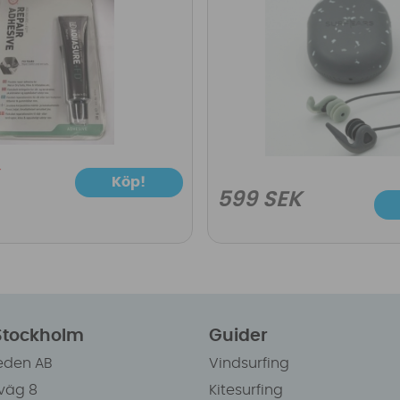
Köp!
599 SEK
 Stockholm
Guider
eden AB
Vindsurfing
väg 8
Kitesurfing