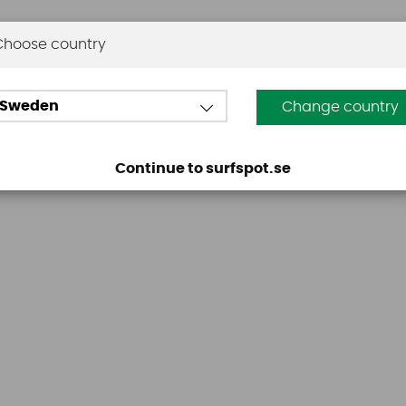
Choose country
Omdömen
Sweden
Change country
Den här produkten har inga recensioner. Du måste vara
Continue to surfspot.se