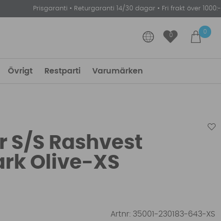
Prisgaranti
•
Returgaranti 14/30 dagar
•
Fri frakt över 1000:-
0
0
Övrigt
Restparti
Varumärken
r S/S Rashvest
rk Olive-XS
Artnr:
35001-230183-643-XS