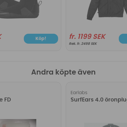
K
fr. 1199 SEK
Köp!
fr. 2498 SEK
Andra köpte även
Earlabs
e FD
SurfEars 4.0 öronpl