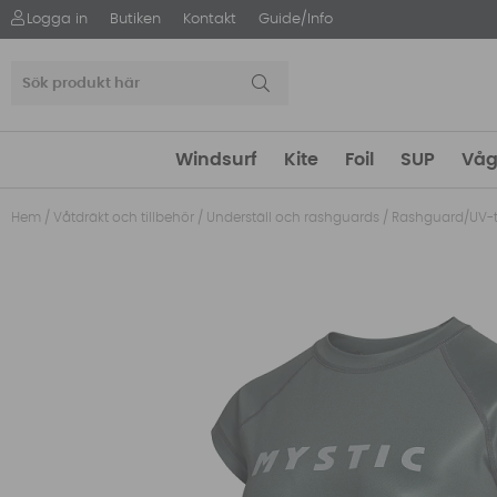
Logga in
Butiken
Kontakt
Guide/Info
Windsurf
Kite
Foil
SUP
Våg
Hem
/
Våtdräkt och tillbehör
/
Underställ och rashguards
/
Rashguard/UV-t