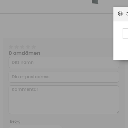
0 omdömen
Betyg