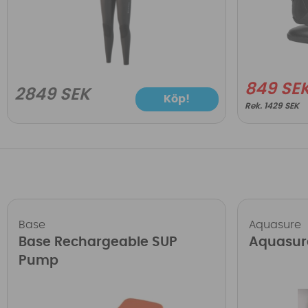
849 SE
2849 SEK
Köp!
1429 SEK
Base
Aquasure
Base Rechargeable SUP
Aquasur
Pump