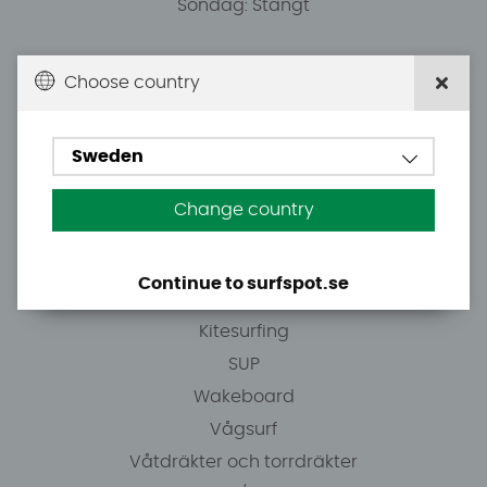
Söndag: Stängt
Du kan hämta ordrar efter överenskommelse från
Choose country
10.00.
Sweden
Tel: +46 8 7101600
E-post: info@surfspot.se
Change country
Guider
Continue to surfspot.se
Vindsurfing
Kitesurfing
SUP
Wakeboard
Vågsurf
Våtdräkter och torrdräkter