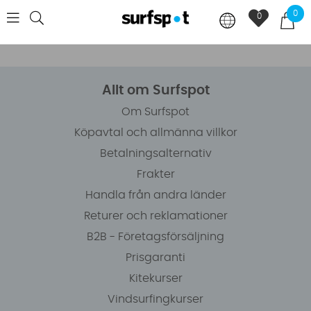
0
0
Allt om Surfspot
Om Surfspot
Köpavtal och allmänna villkor
Betalningsalternativ
Frakter
Handla från andra länder
Returer och reklamationer
B2B - Företagsförsäljning
Prisgaranti
Kitekurser
Vindsurfingkurser