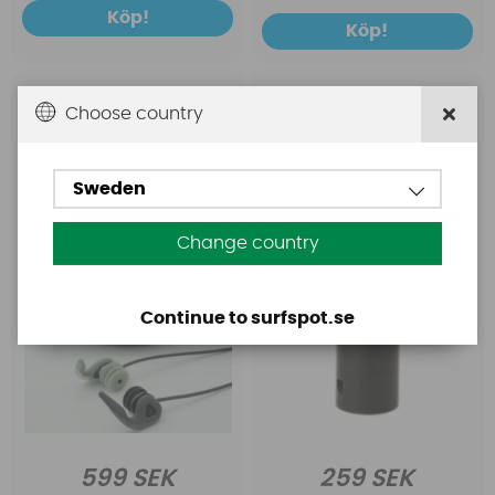
Köp!
Köp!
Earlabs
Chinook
Choose country
SurfEars 4.0 öronplugg
Chinook tendon joint
20mm
Sweden
Change country
Continue to surfspot.se
599 SEK
259 SEK