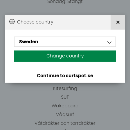
Söndag: Stängt
Du kan hämta ordrar efter överenskommelse från
Choose country
10.00.
Sweden
Tel: +46 8 7101600
E-post: info@surfspot.se
Change country
Guider
Continue to surfspot.se
Vindsurfing
Kitesurfing
SUP
Wakeboard
Vågsurf
Våtdräkter och torrdräkter