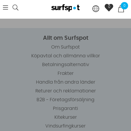
0
0
Allt om Surfspot
Om Surfspot
Köpavtal och allmänna villkor
Betalningsalternativ
Frakter
Handla från andra länder
Returer och reklamationer
B2B - Företagsförsäljning
Prisgaranti
Kitekurser
Vindsurfingkurser