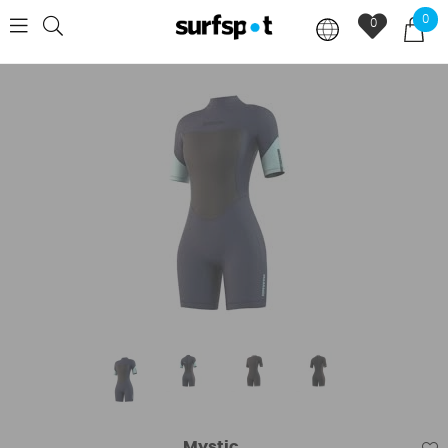
0
0
Mystic