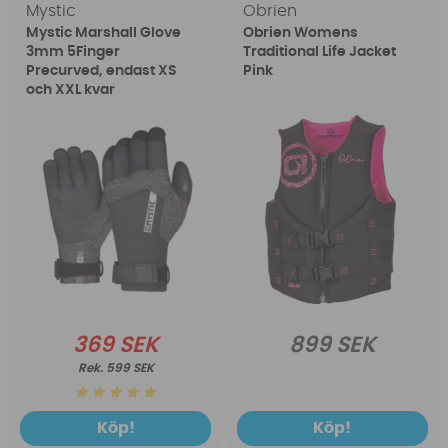
Mystic
Obrien
Mystic Marshall Glove
Obrien Womens
3mm 5Finger
Traditional Life Jacket
Precurved, endast XS
Pink
och XXL kvar
369 SEK
899 SEK
599 SEK
Köp!
Köp!