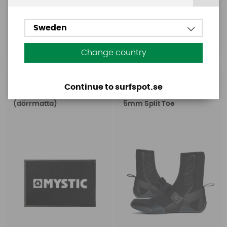
4099 SEK
999 SEK
Sweden
Köp!
Köp!
Change country
Mystic
Mystic
Continue to surfspot.se
Mystic Doormat
Mystic Marshall Boot
(dörrmatta)
5mm Split Toe