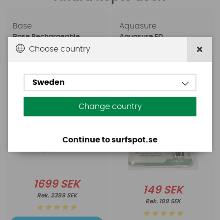
Base
Aquasure
Base Rechargeable
Aquasure FD
SUP Pump
Choose country
Sweden
Change country
Continue to surfspot.se
1699 SEK
149 SEK
2399 SEK
199 SEK