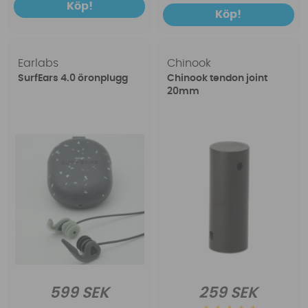
Köp!
Köp!
Earlabs
Chinook
SurfEars 4.0 öronplugg
Chinook tendon joint
20mm
599 SEK
259 SEK