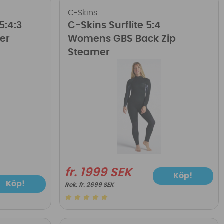
C-Skins
5:4:3
C-Skins Surflite 5:4
er
Womens GBS Back Zip
Steamer
fr. 1999 SEK
Köp!
Köp!
fr. 2699 SEK