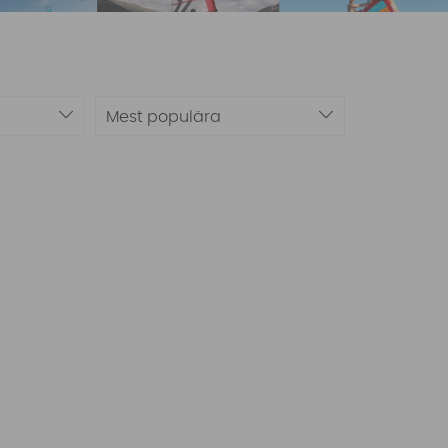
Mest populära
äder. Grymma priser på utvalda varor. Använd filtret neda