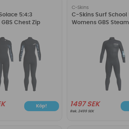
C-Skins
Solace 5:4:3
C-Skins Surf School 
GBS Chest Zip
Womens GBS Steam
EK
1497 SEK
Köp!
2499 SEK