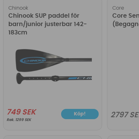
Chinook
Core
Chinook SUP paddel för
Core Sen
barn/junior justerbar 142-
(Begagn
183cm
749 SEK
Köp!
2797 SE
1299 SEK