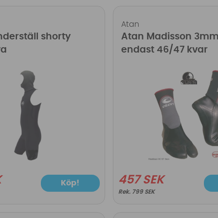
Atan
derställ shorty
Atan Madisson 3mm
va
endast 46/47 kvar
K
457 SEK
Köp!
799 SEK