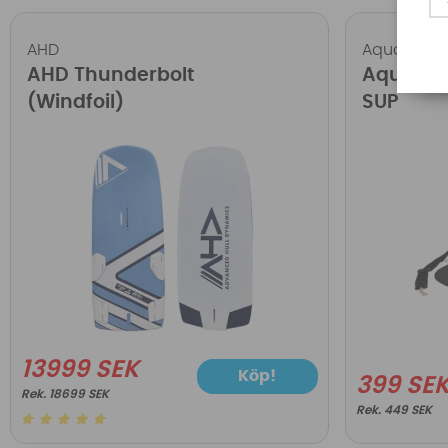
AHD
Aqua Mari
AHD Thunderbolt
Aqua Mar
(Windfoil)
SUP
13999 SEK
Köp!
399 SE
18699 SEK
449 SEK