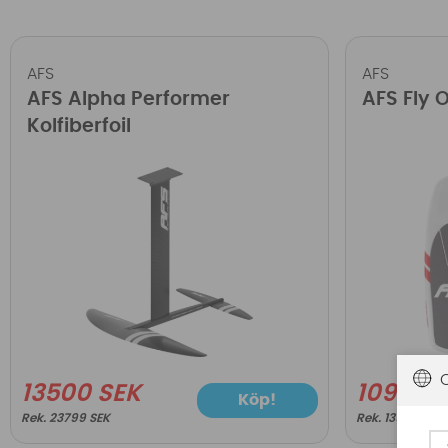
AFS
AFS
AFS Alpha Performer
AFS Fly 
Kolfiberfoil
13500 SEK
10999 
Köp!
23799 SEK
13999 SEK