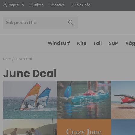
Logga in
Butiken
Kontakt
Guide/Info
Windsurf
Kite
Foil
SUP
Våg
Hem
/
June Deal
June Deal