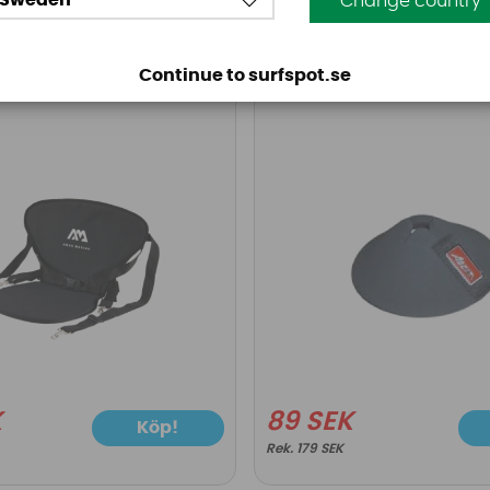
Sweden
Change country
na
Ascan
Continue to surfspot.se
ina Kajaksäte för
Ascan Padprotector
K
89 SEK
Köp!
179 SEK