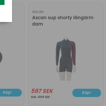
Ascan
Ascan sup shorty långärm
dam
597 SEK
Köp!
Köp!
1099 SEK