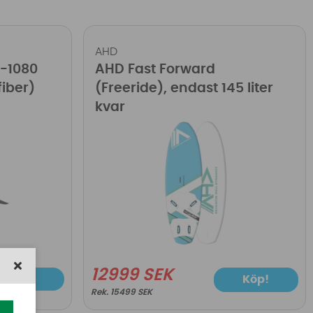
AHD
F-1080
AHD Fast Forward
fiber)
(Freeride), endast 145 liter
kvar
12999 SEK
Köp!
Köp!
15499 SEK