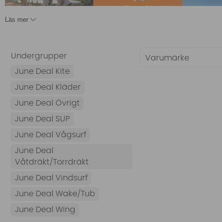
Läs mer
Undergrupper
Drömprylarna för vattensport!
Varumärke
Vi har just nu riktigt låga priser på vår Crazy June Deal.
June Deal Kite
Wakeboard, SUP, Vindsurf, Kite, Wing, Våtdräkter och Kl
June Deal Kläder
att kolla in dina favoritkategorier.
June Deal Övrigt
June Deal SUP
June Deal Vågsurf
June Deal
Våtdräkt/Torrdräkt
June Deal Vindsurf
June Deal Wake/Tub
June Deal Wing