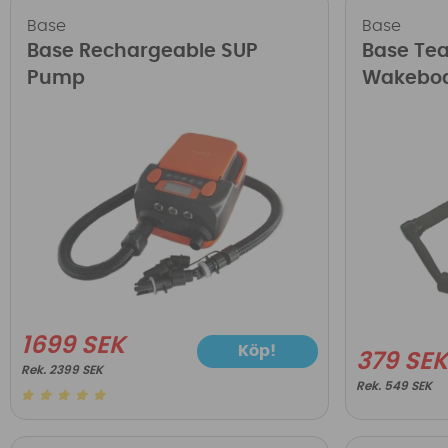
Base
Base
Base Rechargeable SUP
Base Te
Pump
Wakeboa
1699 SEK
Köp!
379 SE
2399 SEK
549 SEK