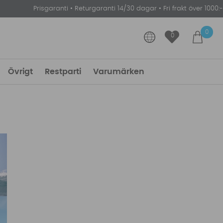
Prisgaranti
•
Returgaranti 14/30 dagar
•
Fri frakt över 1000:-
0
0
Övrigt
Restparti
Varumärken