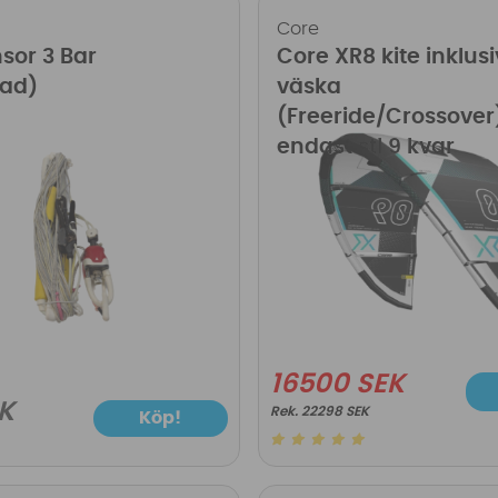
Core
sor 3 Bar
Core XR8 kite inklus
ad)
väska
(Freeride/Crossover
endast stl 9 kvar
16500 SEK
K
22298 SEK
Köp!