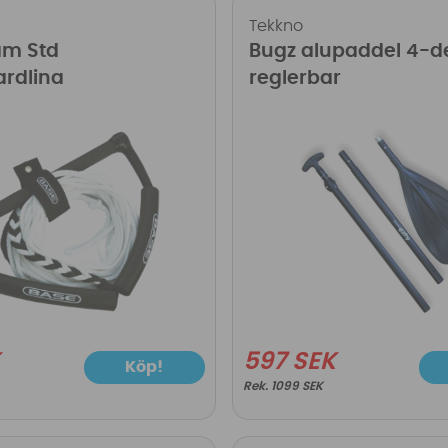
Tekkno
am Std
Bugz alupaddel 4-d
rdlina
reglerbar
K
597 SEK
Köp!
1099 SEK