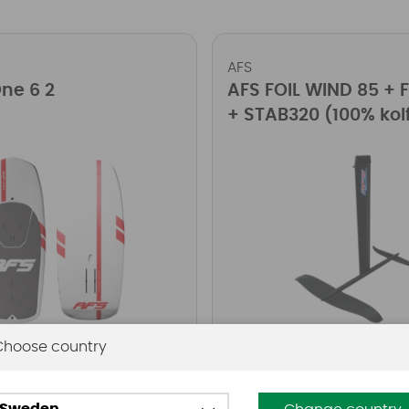
AFS
One 6 2
AFS FOIL WIND 85 + 
+ STAB320 (100% kol
Choose country
SEK
13499 SEK
Köp!
22899 SEK