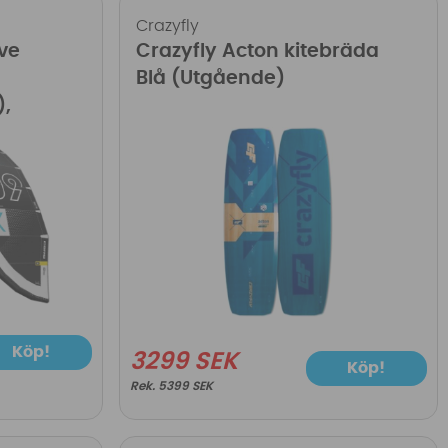
Crazyfly
ive
Crazyfly Acton kitebräda
Blå (Utgående)
),
Köp!
3299 SEK
Köp!
5399 SEK