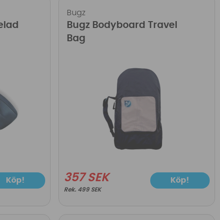
Bugz
elad
Bugz Bodyboard Travel
Bag
357 SEK
Köp!
Köp!
499 SEK