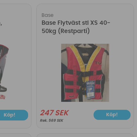
Base
,
Base Flytväst stl XS 40-
50kg (Restparti)
247 SEK
Köp!
Köp!
569 SEK