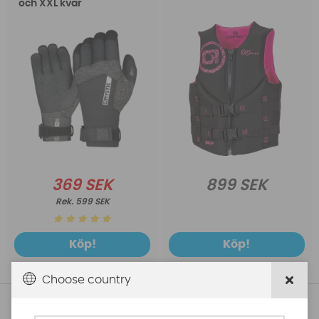
och XXL kvar
369 SEK
899 SEK
599 SEK
Köp!
Köp!
Choose country
Se fler varor