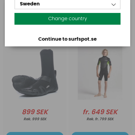
Sweden
C-Skins
C-Skins
C-Skins Wired 5mm
C-Skins Element 3:2
Change country
Hidden Split Toe Boots
Junior Shorty
Continue to surfspot.se
899 SEK
fr. 649 SEK
999 SEK
fr. 799 SEK