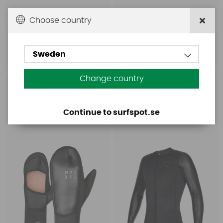
179 SEK
899 SEK
Choose country
498 SEK
1199 SEK
Sweden
Köp!
Köp!
Change country
Mystic
Mystic
Mystic Ease Glove
Mystic L/S Neoprene
2mm Open Palm
vest Fzip Black
Continue to surfspot.se
(utgående)