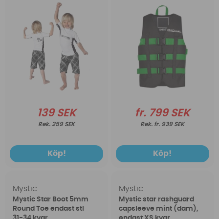
139 SEK
fr. 799 SEK
259 SEK
fr. 939 SEK
Köp!
Köp!
Mystic
Mystic
Mystic Star Boot 5mm
Mystic star rashguard
Round Toe endast stl
capsleeve mint (dam),
31-34 kvar
endast XS kvar