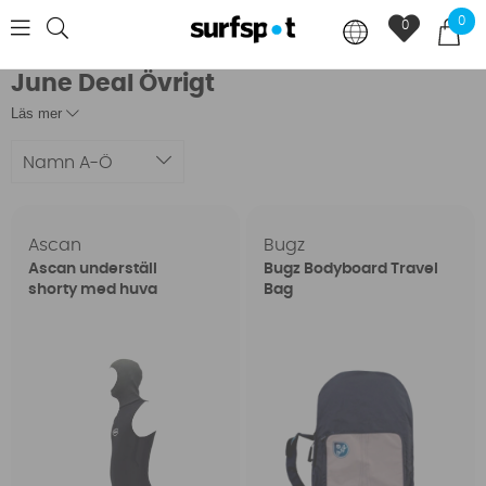
0
0
June Deal Övrigt
Läs mer
Namn A-Ö
Ascan
Bugz
Ascan underställ
Bugz Bodyboard Travel
shorty med huva
Bag