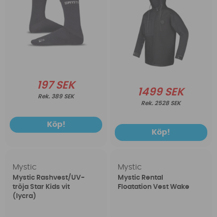
197 SEK
1499 SEK
389 SEK
2528 SEK
Köp!
Köp!
Mystic
Mystic
Mystic Rashvest/UV-
Mystic Rental
tröja Star Kids vit
Floatation Vest Wake
(lycra)