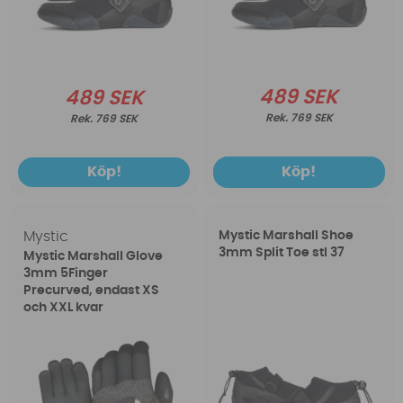
489 SEK
489 SEK
769 SEK
769 SEK
Köp!
Köp!
Mystic
Mystic Marshall Shoe
3mm Split Toe stl 37
Mystic Marshall Glove
3mm 5Finger
Precurved, endast XS
och XXL kvar