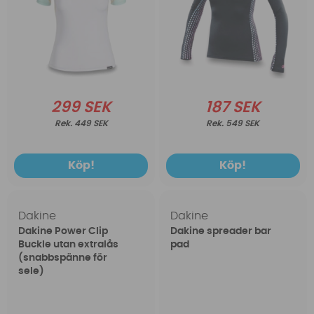
299 SEK
187 SEK
449 SEK
549 SEK
Köp!
Köp!
Dakine
Dakine
Dakine Power Clip
Dakine spreader bar
Buckle utan extralås
pad
(snabbspänne för
sele)