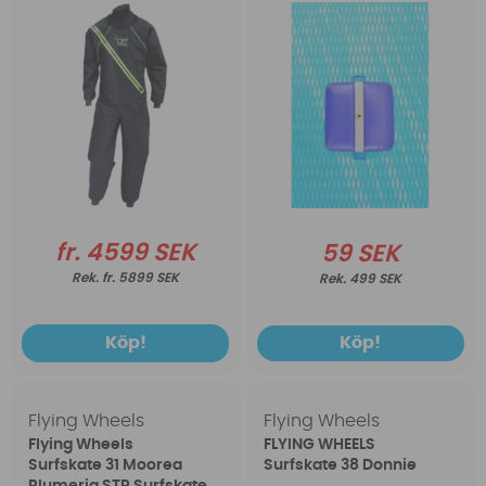
fr. 4599 SEK
59 SEK
fr. 5899 SEK
499 SEK
Köp!
Köp!
Flying Wheels
Flying Wheels
Flying Wheels
FLYING WHEELS
Surfskate 31 Moorea
Surfskate 38 Donnie
Plumeria STR Surfskate