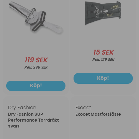
15 SEK
119 SEK
129 SEK
298 SEK
Köp!
Köp!
Dry Fashion
Exocet
Dry Fashion SUP
Exocet Mastfotsfäste
Performance Torrdräkt
svart