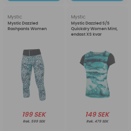
Mystic
Mystic
Mystic Dazzled
Mystic Dazzled S/S
Rashpants Women
Quickdry Women Mint,
endast XS kvar
199 SEK
149 SEK
599 SEK
479 SEK