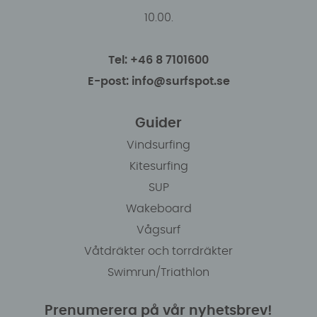
10.00.
Tel: +46 8 7101600
E-post: info@surfspot.se
Guider
Vindsurfing
Kitesurfing
SUP
Wakeboard
Vågsurf
Våtdräkter och torrdräkter
Swimrun/Triathlon
Prenumerera på vår nyhetsbrev!