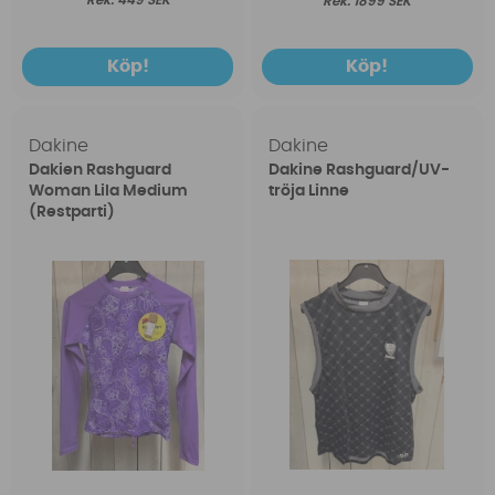
449 SEK
1899 SEK
Köp!
Köp!
Dakine
Dakine
Dakien Rashguard
Dakine Rashguard/UV-
Woman Lila Medium
tröja Linne
(Restparti)