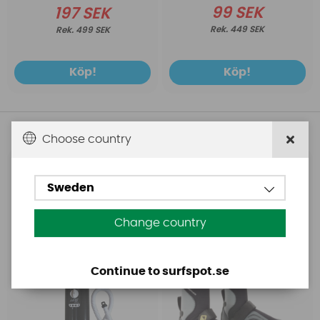
99 SEK
197 SEK
449 SEK
499 SEK
Köp!
Köp!
Andra köpte även
Choose country
HP6
Neil Pryde
Sweden
HP6 Triple Action Pump
Neil Pryde 5000 stl
(30 psi)
36/37 (Restparti)
Change country
Continue to surfspot.se