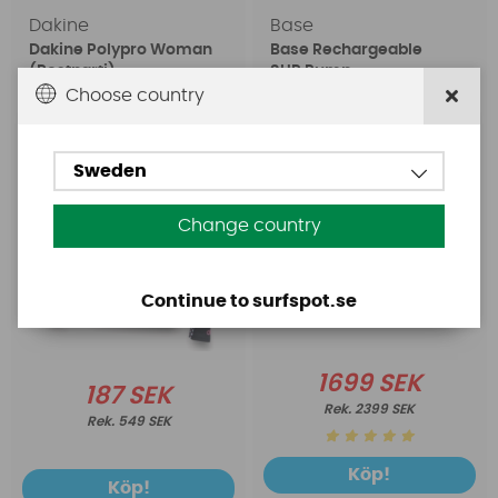
Dakine
Base
Dakine Polypro Woman
Base Rechargeable
(Restparti)
SUP Pump
Choose country
Sweden
Change country
Continue to surfspot.se
1699 SEK
187 SEK
2399 SEK
549 SEK
Köp!
Köp!