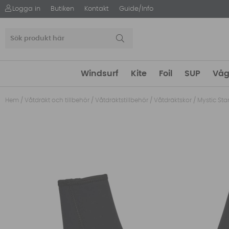
Logga in
Butiken
Kontakt
Guide/Info
Windsurf
Kite
Foil
SUP
Våg
Hem
/
Våtdräkt och tillbehör
/
Våtdräktstillbehör
/
Våtdräktskor
/
Mystic St