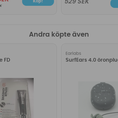
529 SEK
Köp!
EK
Andra köpte även
Earlabs
e FD
SurfEars 4.0 öronpl