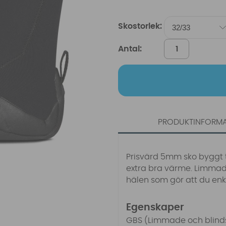
Skostorlek:
Antal:
PRODUKTINFORM
Prisvärd 5mm sko byggt ti
extra bra värme. Limmad
hälen som gör att du enk
Egenskaper
GBS (Limmade och blin