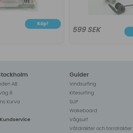
Köp!
599 SEK
 Stockholm
Guider
eden AB
Vindsurfing
väg 8
Kitesurfing
ens Kurva
SUP
Wakeboard
/Kundservice
Vågsurf
Våtdräkter och torrdräkter