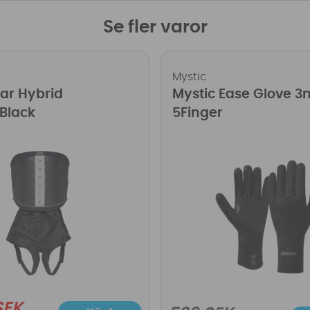
Se fler varor
Mystic
tar Hybrid
Mystic Ease Glove 
Black
5Finger
SEK