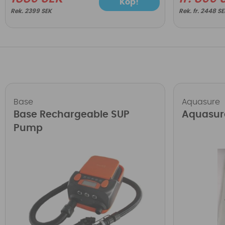
Köp!
2399 SEK
fr. 2448 S
Base
Aquasure
Base Rechargeable SUP
Aquasur
Pump