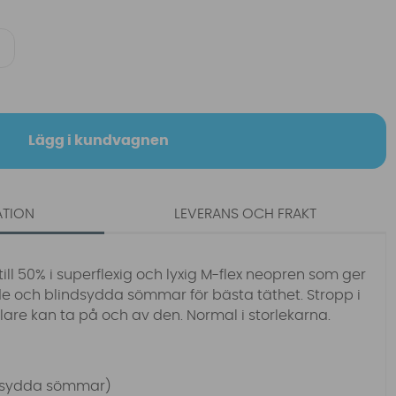
Lägg i kundvagnen
ATION
LEVERANS OCH FRAKT
ll 50% i superflexig och lyxig M-flex neopren som ger
e och blindsydda sömmar för bästa täthet. Stropp i
lare kan ta på och av den. Normal i storlekarna.
dsydda sömmar)