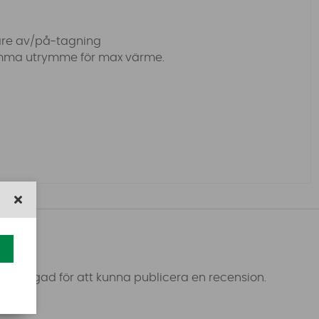
lare av/på-tagning
samma utrymme för max värme.
 inloggad för att kunna publicera en recension.