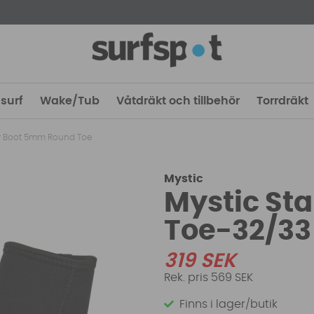
surf
Wake/Tub
Våtdräkt och tillbehör
Torrdräkt
ar Boot 5mm Round Toe
Mystic
Mystic St
Toe-32/33
319
SEK
569 SEK
Finns i lager/butik