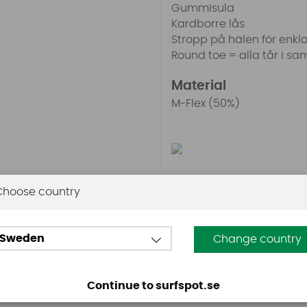
Gummisula
Kardborre lås
Stropp på hälen för enk
Round toe = alla tår i 
Material
M-Flex (50%)
Choose country
Omdömen
Sweden
Change country
Den här produkten har inga recensioner. Du måste vara
Continue to surfspot.se