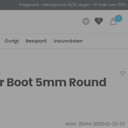
Prisgaranti
•
Returgaranti 14/30 dagar
•
Fri frakt över 1000:-
0
0
Övrigt
Restparti
Varumärken
ar Boot 5mm Round
Artnr:
35414-200042-32-33