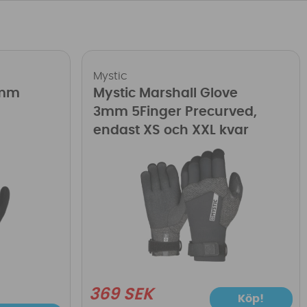
Mystic
3mm
Mystic Marshall Glove
3mm 5Finger Precurved,
endast XS och XXL kvar
369 SEK
Köp!