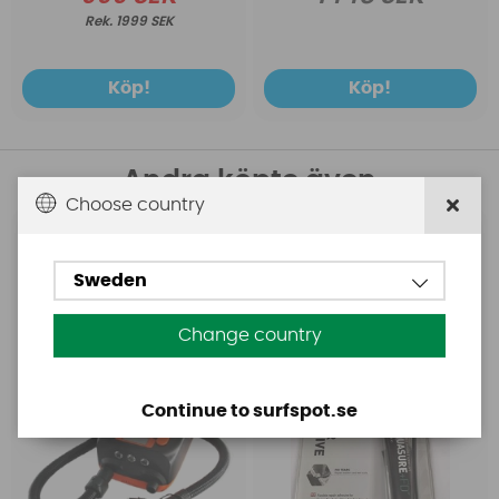
1999 SEK
Köp!
Köp!
Andra köpte även
Choose country
Base
Aquasure
Base Rechargeable
Aquasure FD
Sweden
SUP Pump
Change country
Continue to surfspot.se