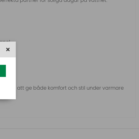
in perfekta partner för soliga dagar på vattnet.
anel
ad för att ge både komfort och stil under varmare