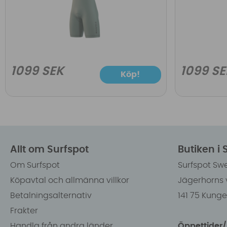
1099 SEK
1099 SE
Köp!
Allt om Surfspot
Butiken i
Om Surfspot
Surfspot Sw
Köpavtal och allmänna villkor
Jägerhorns 
Betalningsalternativ
141 75 Kung
Frakter
Handla från andra länder
Öppettider