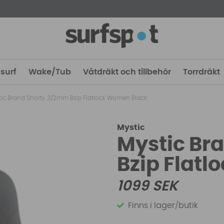
surf
Wake/Tub
Våtdräkt och tillbehör
Torrdräkt
tic Brand Shorty 3/2mm Bzip Flatlock Women Black
Mystic
Mystic Br
Bzip Flat
1099
SEK
Finns i lager/butik