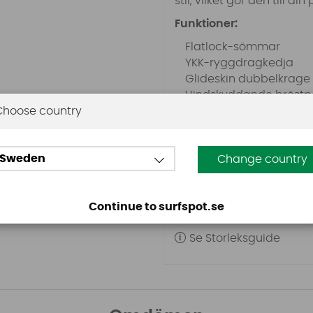
stil, vilket gör den till d
Funktioner:
Flatlock-sömmar
YKK-ryggdragkedja
Glideskin dubbelkrage
Vindskyddande bröstp
Choose country
Hex-tech knäskydd
Fodervakt
Enkel att ta på/av
Sweden
Change country
Material:
MX2-neopren
Denna våtdräkt är utform
Continue to surfspot.se
förhållanden.
Se Storleksguide