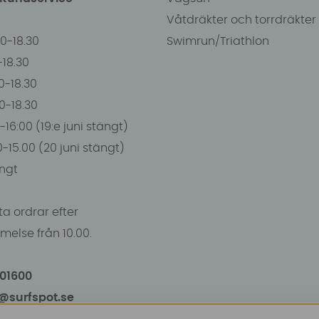
Våtdräkter och torrdräkter
00-18.30
Swimrun/Triathlon
0-18.30
0-18.30
00-18.30
-16:00 (19:e juni stängt)
0-15.00 (20 juni stängt)
ngt
a ordrar efter
else från 10.00.
101600
o@surfspot.se