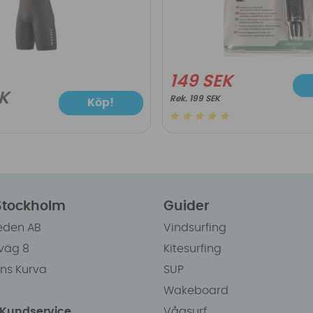
149 SEK
K
199 SEK
Köp!
 Stockholm
Guider
eden AB
Vindsurfing
väg 8
Kitesurfing
ens Kurva
SUP
Wakeboard
/Kundservice
Vågsurf