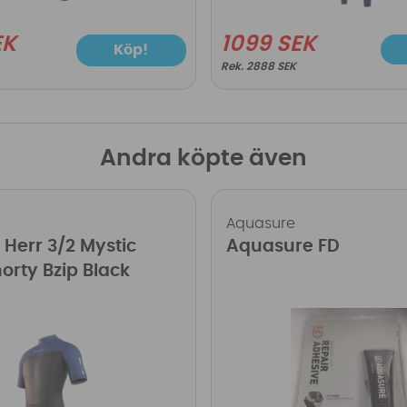
EK
1099 SEK
Köp!
2888 SEK
Andra köpte även
Aquasure
 Herr 3/2 Mystic
Aquasure FD
orty Bzip Black