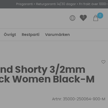
Prisgaranti
•
Returgaranti 14/30 dagar
•
Fri frakt över 1000:-
0
0
Övrigt
Restparti
Varumärken
and Shorty 3/2mm
lock Women Black-M
Artnr:
35000-250064-900-M