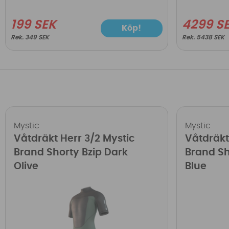
199 SEK
4299 S
Köp!
349 SEK
5438 SEK
Mystic
Mystic
Våtdräkt Herr 3/2 Mystic
Våtdräkt
Brand Shorty Bzip Dark
Brand Sh
Olive
Blue