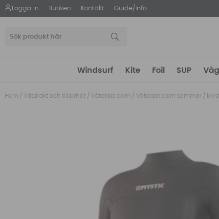
Logga in
Butiken
Kontakt
Guide/Info
Windsurf
Kite
Foil
SUP
Våg
Hem
/
Våtdräkt och tillbehör
/
Våtdräkt dam
/
Våtdräkt dam sommar
/
Mys