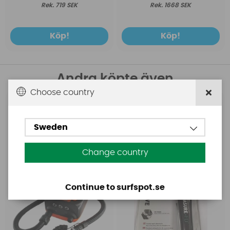
719 SEK
1668 SEK
Köp!
Köp!
Andra köpte även
Choose country
Base
Aquasure
Base Rechargeable
Aquasure FD
Sweden
SUP Pump
Change country
Continue to surfspot.se