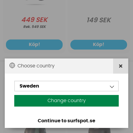
449 SEK
149 SEK
549 SEK
Köp!
Köp!
Choose country
Andra köpte även
Sweden
Mystic
Mystic
Våtdräkt Herr 3/2
Mystic Brand Shorty
Mystic Brand Shorty
3/2mm Bzip Flatlock
Change country
Bzip Dark Olive
Women Black
Continue to surfspot.se