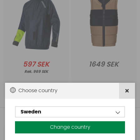
597 SEK
1649 SEK
969 SEK
Köp!
Köp!
Choose country
Sweden
Andra köpte även
Change country
Marlow
Ascan