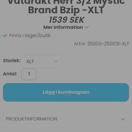
Våtdräkt Herr 3/2 Mystic
Brand Bzip -XLT
1539
SEK
Mer information
Finns i lager/butik
Artnr:
35000-250031-XLT
Storlek:
Antal:
Lägg i kundvagnen
PRODUKTINFORMATION