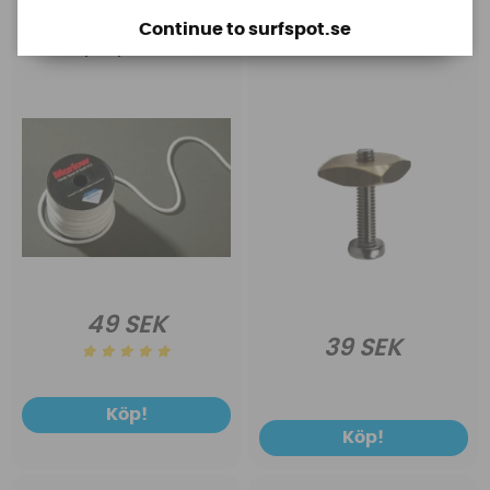
Formuline tamp
Fenskruv Us-box
professional 3,8mm
20mm
Continue to surfspot.se
White (pris per meter)
49 SEK
39 SEK
Köp!
Köp!