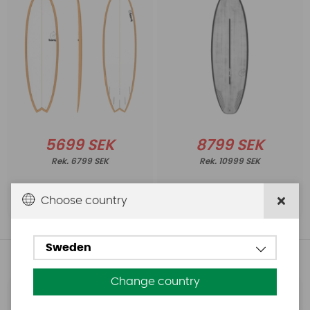
5699 SEK
8799 SEK
6799 SEK
10999 SEK
Choose country
Köp!
Köp!
Sweden
Andra köpte även
Change country
Base
Aquasure