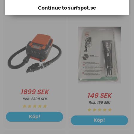
Base Rechargeable
Aquasure FD
Continue to surfspot.se
SUP Pump
1699 SEK
149 SEK
2399 SEK
199 SEK
Köp!
Köp!