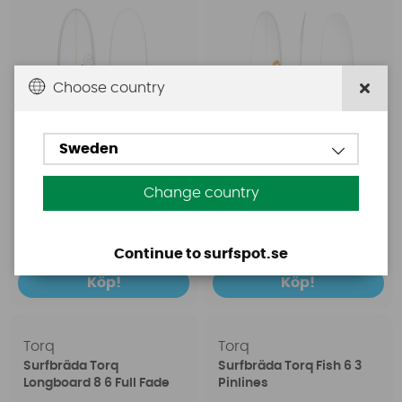
Choose country
Sweden
Change country
5999 SEK
6699 SEK
7299 SEK
7199 SEK
Continue to surfspot.se
Köp!
Köp!
Torq
Torq
Surfbräda Torq
Surfbräda Torq Fish 6 3
Longboard 8 6 Full Fade
Pinlines