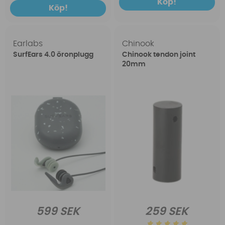
Köp!
Köp!
Earlabs
Chinook
SurfEars 4.0 öronplugg
Chinook tendon joint
20mm
599 SEK
259 SEK