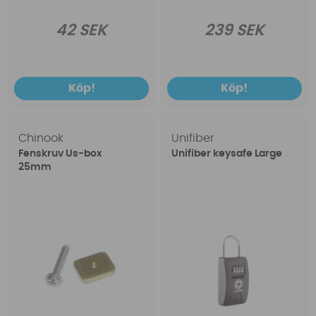
42 SEK
239 SEK
Köp!
Köp!
Chinook
Unifiber
Fenskruv Us-box
Unifiber keysafe Large
25mm