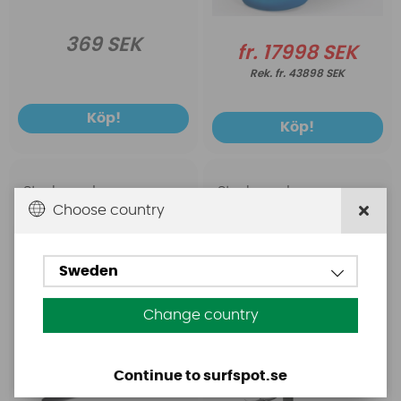
369 SEK
fr. 17998 SEK
fr. 43898 SEK
Köp!
Köp!
Starboard
Starboard
Choose country
Starboard Wing Set
Starboard Foil IQFOIL
Glider 1700 Quick Lock II
Aluminium Junior
update (Mässex)
Sweden
Change country
Continue to surfspot.se