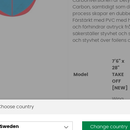
Carbonversionen är betydl
Carbon, samtidigt som de
process skapar en dubbel
Förstärkt med PVC med h
och förhindrar avtryck fr
säkerställer styvhet och s
och styvhet över foilens 
7'6" x
28"
Model
TAKE
OFF
[NEW]
Wing
Foil: 120
Choose country
Utövarens vikt
kg
SUP Foil
110kg
Sweden
Change country