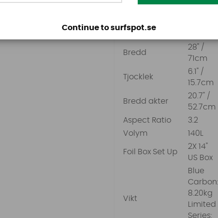
7'6" /
Längd
Continue to surfspot.se
231.8c
28" /
Bredd
71cm
6.1" /
Tjocklek
15.7cm
20.7" /
Bredd akter
52.7cm
Aspect Ratio
3.2
Volym
140L
2X 14"
Foil Box Set Up
US Box
Blue
Carbon
8.20kg
Vikt
Limited
Series: