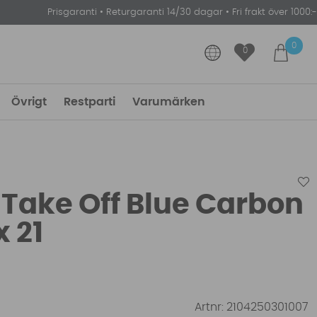
Prisgaranti
•
Returgaranti 14/30 dagar
•
Fri frakt över 1000:-
0
0
Övrigt
Restparti
Varumärken
 Take Off Blue Carbon
x 21
Artnr:
2104250301007