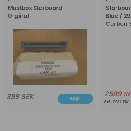
Starboard
Starboard
Mastbox Starboard
Starboar
Orginal
Blue / 2
Carbon 
2599 S
399 SEK
Köp!
3499 SEK