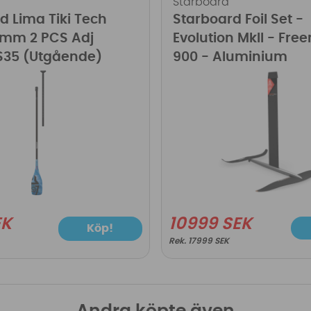
Starboard
d Lima Tiki Tech
Starboard Foil Set -
9mm 2 PCS Adj
Evolution MkII - Free
S35 (Utgående)
900 - Aluminium
EK
10999 SEK
Köp!
17999 SEK