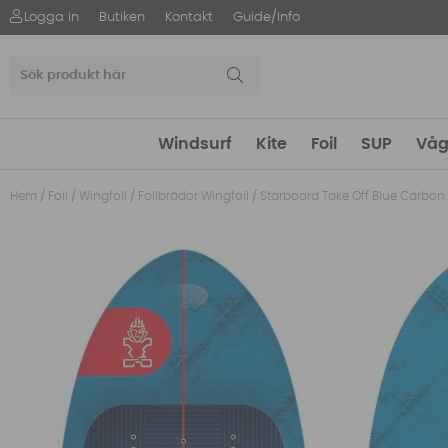
Logga in
Butiken
Kontakt
Guide/Info
Windsurf
Kite
Foil
SUP
Våg
Hem
/
Foil
/
Wingfoil
/
Foilbrädor Wingfoil
/
Starboard Take Off Blue Carbon