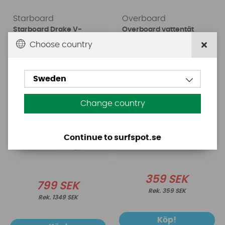
Starboard
Overboard
Starboard Drake V-
Overboard vattentät
strap Yulex Incl
väska för större
Choose country
Accessories
smartphones Svart
Sweden
Change country
Continue to surfspot.se
359 SEK
799 SEK
359 SEK
1349 SEK
Köp!