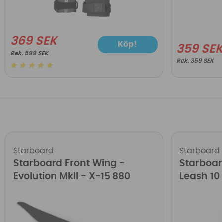
369 SEK
Köp!
359 SE
599 SEK
359 SEK
Starboard
Starboard
Starboard Front Wing -
Starboar
Evolution MkII - X-15 880
Leash 10 