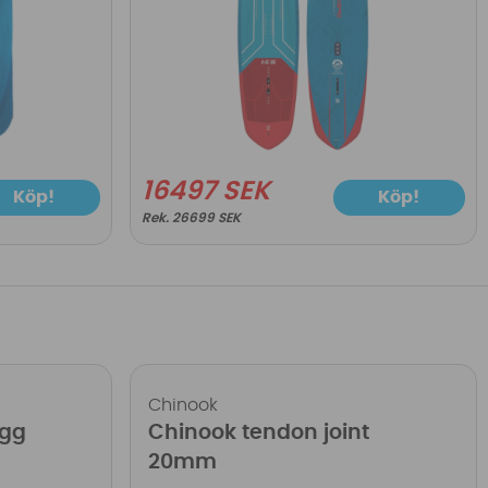
16497 SEK
Köp!
Köp!
26699 SEK
Chinook
ugg
Chinook tendon joint
20mm