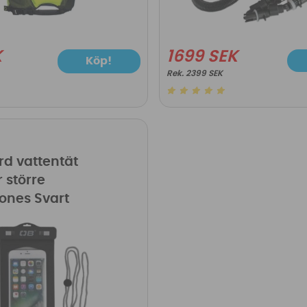
K
1699 SEK
Köp!
2399 SEK
d
d vattentät
 större
ones Svart