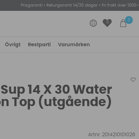
Prisgaranti
•
Returgaranti 14/30 dagar
•
Fri frakt över 1000:-
0
0
Övrigt
Restparti
Varumärken
Sup 14 X 30 Water
on Top (utgående)
Artnr:
2014210101026