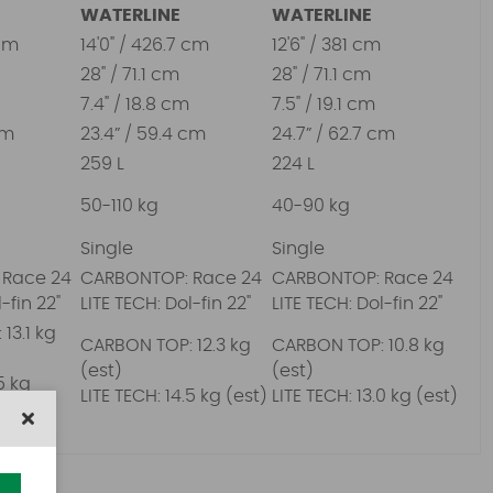
WATERLINE
WATERLINE
 cm
14'0" / 426.7 cm
12'6" / 381 cm
28" / 71.1 cm
28" / 71.1 cm
7.4" / 18.8 cm
7.5" / 19.1 cm
cm
23.4” / 59.4 cm
24.7” / 62.7 cm
259 L
224 L
50-110 kg
40-90 kg
Single
Single
 Race 24
CARBONTOP: Race 24
CARBONTOP: Race 24
-fin 22"
LITE TECH: Dol-fin 22"
LITE TECH: Dol-fin 22"
13.1 kg
CARBON TOP: 12.3 kg
CARBON TOP: 10.8 kg
(est)
(est)
5 kg
LITE TECH: 14.5 kg (est)
LITE TECH: 13.0 kg (est)