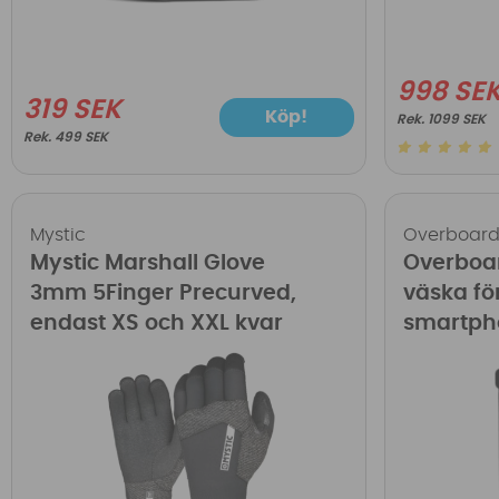
998 SE
319 SEK
Köp!
1099 SEK
499 SEK
Mystic
Overboar
Mystic Marshall Glove
Overboar
3mm 5Finger Precurved,
väska för
endast XS och XXL kvar
smartph