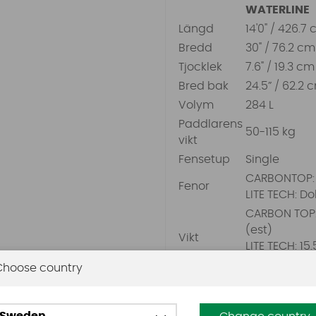
WATERLINE
Längd
14'0" / 426.7
Bredd
30" / 76.2 cm
Tjocklek
7.6" / 19.3 cm
Bred bak
24.5” / 62.2 
Volym
284 L
Paddlarens
50-115 kg
vikt
Fensetup
Single
CARBONTOP:
Fenor
LITE TECH: Dol
CARBON TOP: 
(est)
Vikt
LITE TECH: 15.
(est)
Choose country