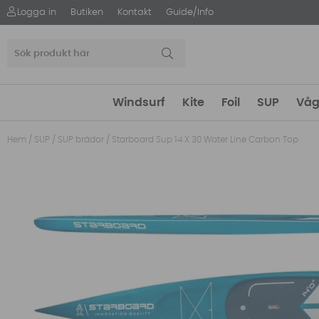
Logga in
Butiken
Kontakt
Guide/Info
Windsurf
Kite
Foil
SUP
Våg
Hem
/
SUP
/
SUP brädor
/
Starboard Sup 14 X 30 Water Line Carbon Top