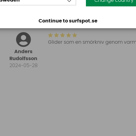
Sweden
Change country
Omdömen
Continue to surfspot.se
Glider som en smörkniv genom varmt
Anders
Rudolfsson
2024-05-28