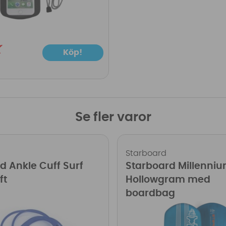
K
Köp!
Se fler varor
Starboard
d Ankle Cuff Surf
Starboard Millenni
ft
Hollowgram med
boardbag