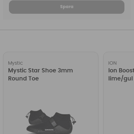
Spara
Mystic
ION
Mystic Star Shoe 3mm
Ion Boost
Round Toe
lime/gul