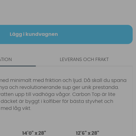
Lägg i kundvagnen
ATION
LEVERANS OCH FRAKT
med minimalt med friktion och ljud. Då skall du spana
 nya och revolutionerande sup ger unik prestanda.
 vatten upp till vadhöga vågor.
Carbon Top är lite
 däcket är byggt i kolfiber för bästa styvhet och
med låg vikt.
14'0" x 28"
12'6" x 28"