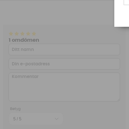
1 omdömen
Betyg