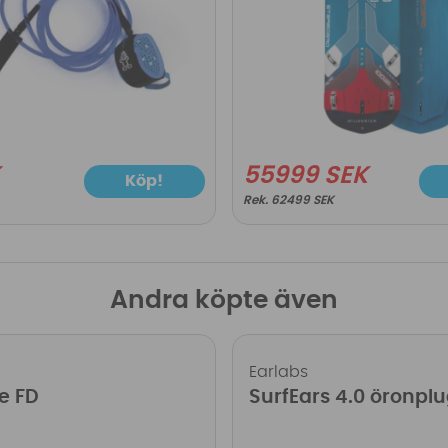
K
55999 SEK
Köp!
62499 SEK
Andra köpte även
Earlabs
e FD
SurfEars 4.0 öronpl