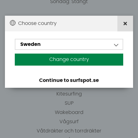
Söndag: Stängt
Du kan hämta ordrar efter överenskommelse från
Choose country
10.00.
Sweden
Tel: +46 8 7101600
E-post: info@surfspot.se
Change country
Guider
Continue to surfspot.se
Vindsurfing
Kitesurfing
SUP
Wakeboard
Vågsurf
Våtdräkter och torrdräkter