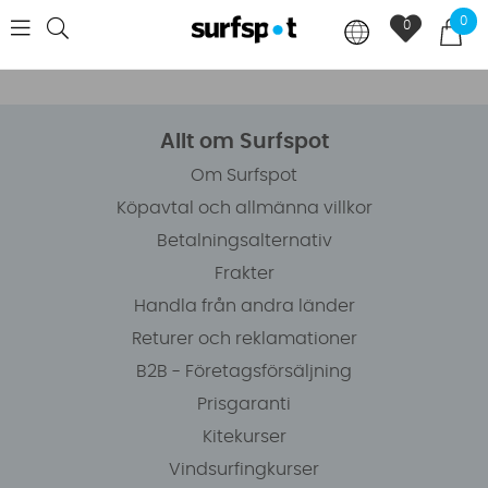
0
0
Allt om Surfspot
Om Surfspot
Köpavtal och allmänna villkor
Betalningsalternativ
Frakter
Handla från andra länder
Returer och reklamationer
B2B - Företagsförsäljning
Prisgaranti
Kitekurser
Vindsurfingkurser