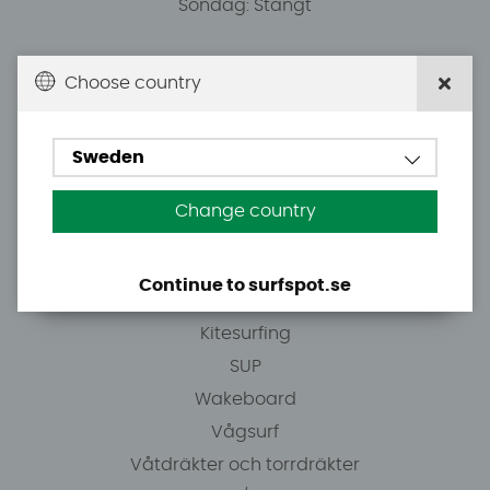
Söndag: Stängt
Du kan hämta ordrar efter överenskommelse från
Choose country
10.00.
Sweden
Tel: +46 8 7101600
E-post: info@surfspot.se
Change country
Guider
Continue to surfspot.se
Vindsurfing
Kitesurfing
SUP
Wakeboard
Vågsurf
Våtdräkter och torrdräkter