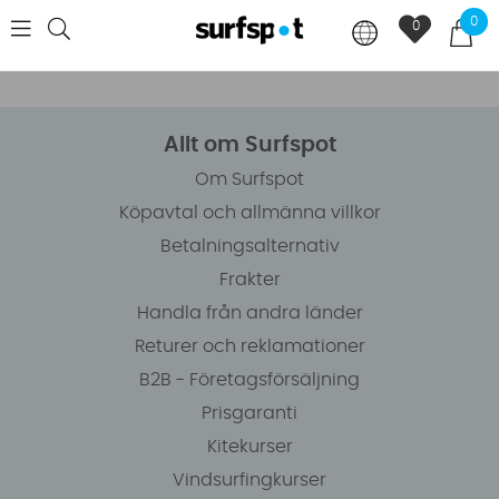
0
0
Allt om Surfspot
Om Surfspot
Köpavtal och allmänna villkor
Betalningsalternativ
Frakter
Handla från andra länder
Returer och reklamationer
B2B - Företagsförsäljning
Prisgaranti
Kitekurser
Vindsurfingkurser