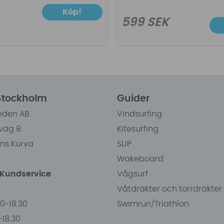
Köp!
599 SEK
 Stockholm
Guider
eden AB
Vindsurfing
väg 8
Kitesurfing
ens Kurva
SUP
Wakeboard
/Kundservice
Vågsurf
Våtdräkter och torrdräkter
00-18.30
Swimrun/Triathlon
0-18.30