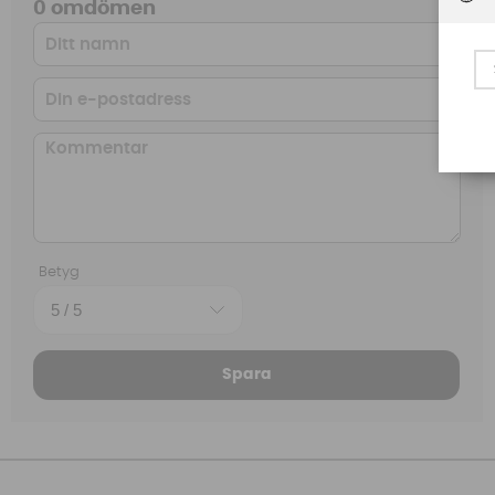
0 omdömen
Betyg
Spara