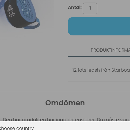
Antal:
PRODUKTINFORM
12 fots leash från Starbo
Omdömen
Den här produkten har inga recensioner. Du måste vara
Choose country