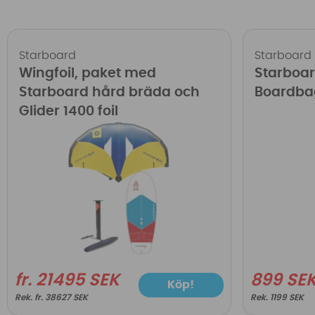
Starboard
Starboard
Wingfoil, paket med
Starboar
Starboard hård bräda och
Boardba
Glider 1400 foil
fr. 21495 SEK
899 SE
Köp!
fr. 38627 SEK
1199 SEK