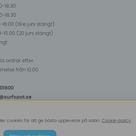
0-18.30
00-18.30
-16:00 (19:e juni stängt)
0-15.00 (20 juni stängt)
ngt
a ordrar efter
else från 10.00.
101600
o@surfspot.se
r cookies för att ge bästa upplevelse på sidan.
Cookie-policy
.