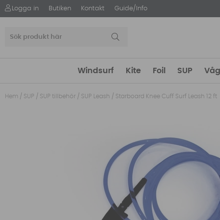
Logga in
Butiken
Kontakt
Guide/Info
Windsurf
Kite
Foil
SUP
Våg
Hem
/
SUP
/
SUP tillbehör
/
SUP Leash
/
Starboard Knee Cuff Surf Leash 12 ft