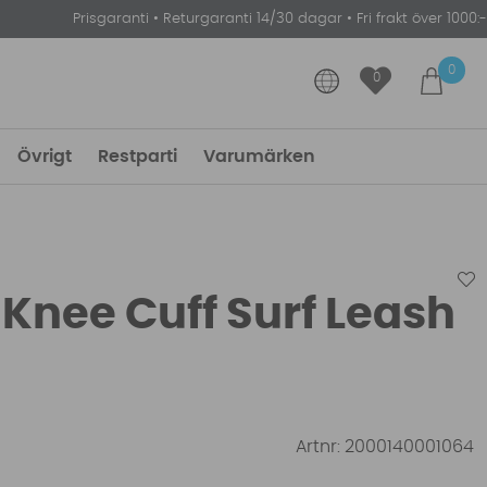
Prisgaranti
•
Returgaranti 14/30 dagar
•
Fri frakt över 1000:-
0
0
Övrigt
Restparti
Varumärken
Knee Cuff Surf Leash
Artnr:
2000140001064