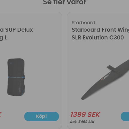
Se fler varor
Starboard
d SUP Delux
Starboard Front Win
g L
SLR Evolution C300
K
1399 SEK
Köp!
5499 SEK