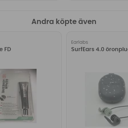
Andra köpte även
Earlabs
e FD
SurfEars 4.0 öronpl