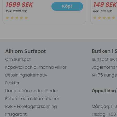
1699 SEK
149 SEK
Köp!
2399 SEK
199 SEK
Allt om Surfspot
Butiken i
Om Surfspot
Surfspot Sw
Köpavtal och allmänna villkor
Jägerhorns 
Betalningsalternativ
141 75 Kung
Frakter
Handla från andra länder
Öppettider
Returer och reklamationer
B2B - Företagsförsäljning
Måndag: 11.
Prisgaranti
Tisdag: 11.0