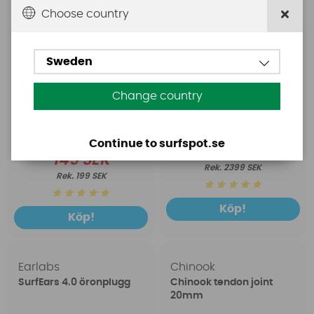
Choose country
Sweden
Change country
Continue to surfspot.se
1699 SEK
149 SEK
2399 SEK
199 SEK
Köp!
Köp!
Earlabs
Chinook
SurfEars 4.0 öronplugg
Chinook tendon joint
20mm