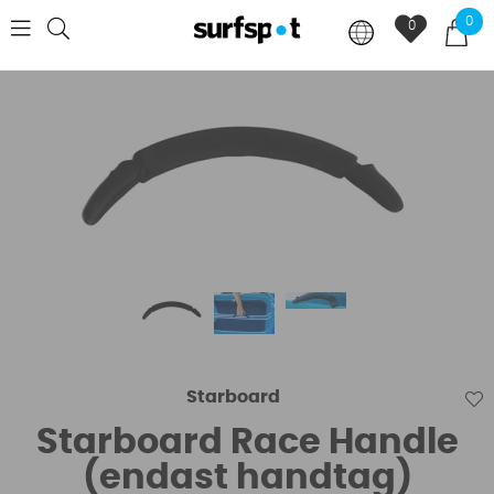
0
0
Starboard
Starboard Race Handle
(endast handtag)