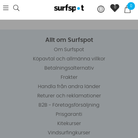
0
0
Allt om Surfspot
Om Surfspot
Köpavtal och allmänna villkor
Betalningsalternativ
Frakter
Handla från andra länder
Returer och reklamationer
B2B - Företagsförsäljning
Prisgaranti
Kitekurser
Vindsurfingkurser