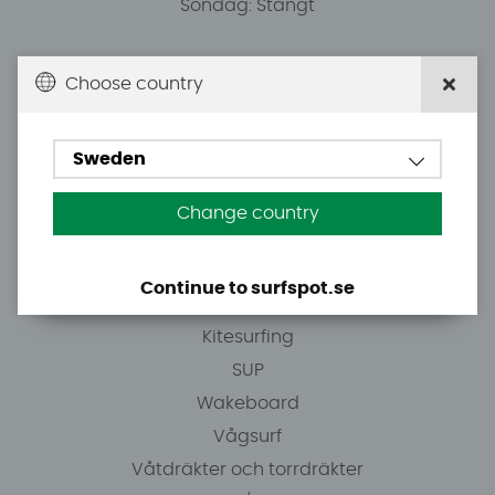
Söndag: Stängt
Du kan hämta ordrar efter överenskommelse från
Choose country
10.00.
Sweden
Tel: +46 8 7101600
E-post: info@surfspot.se
Change country
Guider
Continue to surfspot.se
Vindsurfing
Kitesurfing
SUP
Wakeboard
Vågsurf
Våtdräkter och torrdräkter