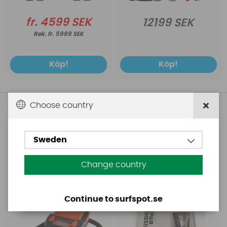
fr. 4599 SEK
12199 SEK
fr. 5999 SEK
Köp!
Köp!
Andra köpte även
Choose country
Base
Aquasure
Sweden
Base Rechargeable
Aquasure FD
SUP Pump
Change country
Continue to surfspot.se