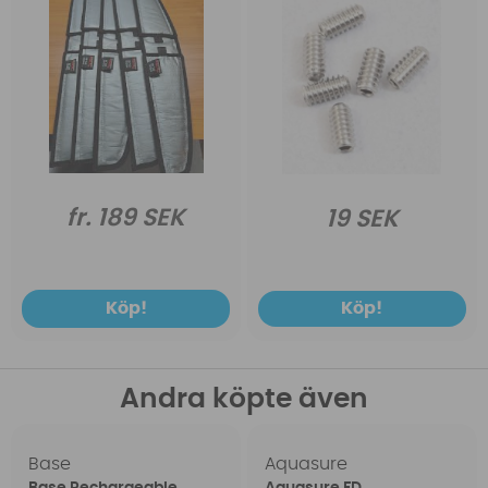
fr. 189 SEK
19 SEK
Köp!
Köp!
Andra köpte även
Base
Aquasure