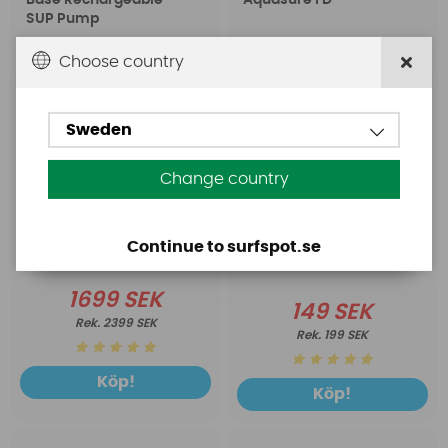
Base Rechargeable
Aquasure FD
SUP Pump
Choose country
Sweden
Change country
Continue to surfspot.se
1699 SEK
149 SEK
2399 SEK
199 SEK
Köp!
Köp!