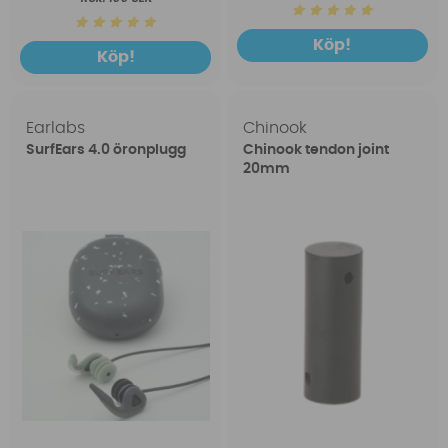
Köp!
Köp!
Earlabs
Chinook
SurfEars 4.0 öronplugg
Chinook tendon joint
20mm