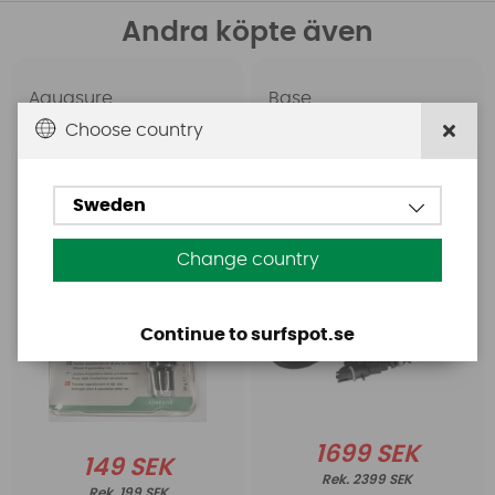
Andra köpte även
Aquasure
Base
Aquasure FD
Base Rechargeable
Choose country
SUP Pump
Sweden
Change country
Continue to surfspot.se
1699 SEK
149 SEK
2399 SEK
199 SEK