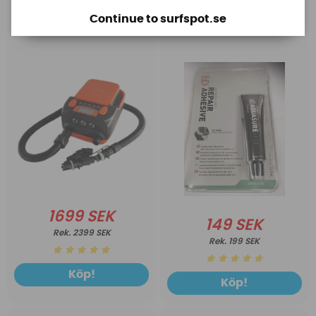
Base Rechargeable
Aquasure FD
Continue to surfspot.se
SUP Pump
1699 SEK
149 SEK
2399 SEK
199 SEK
Köp!
Köp!