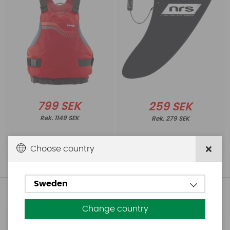
799 SEK
259 SEK
1149 SEK
279 SEK
Choose country
Köp!
Köp!
Sweden
Andra köpte även
Change country
Base
Aquasure