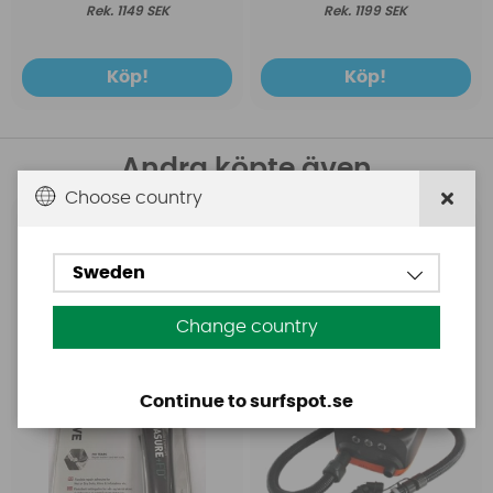
1149 SEK
1199 SEK
Köp!
Köp!
Andra köpte även
Choose country
Aquasure
Base
Aquasure FD
Base Rechargeable
Sweden
SUP Pump
Change country
Continue to surfspot.se