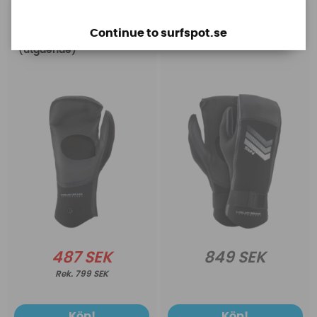
NRS
NRS
Continue to surfspot.se
NRS Veno Mitts
NRS Veno Mitts
(utgående)
487 SEK
849 SEK
799 SEK
Köp!
Köp!