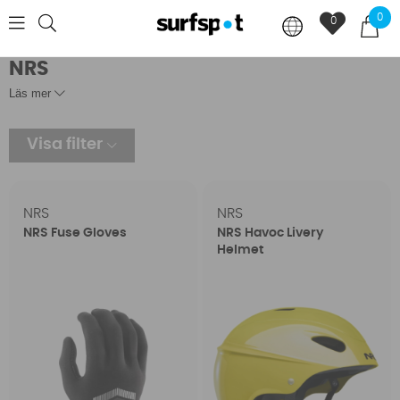
0
0
NRS
Läs mer
Visa filter
NRS
NRS
NRS Fuse Gloves
NRS Havoc Livery
Helmet