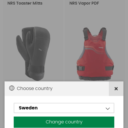
NRS Toaster Mitts
NRS Vapor PDF
Choose country
999 SEK
799 SEK
1099 SEK
1149 SEK
Sweden
Köp!
Köp!
Change country