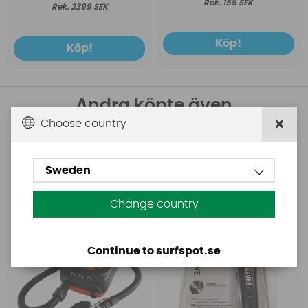
159 SEK
2399 SEK
Köp!
Köp!
Andra köpte även
Choose country
Base
Aquasure
Base Rechargeable
Aquasure FD
Sweden
SUP Pump
Change country
Continue to surfspot.se