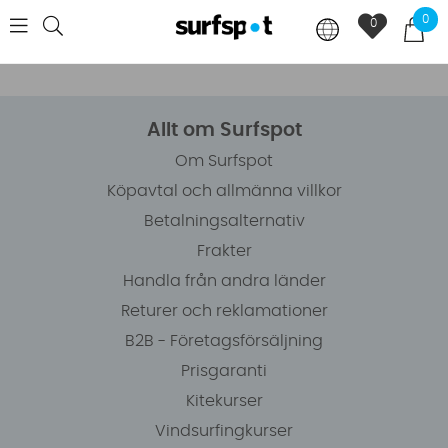
0
0
Allt om Surfspot
Om Surfspot
Köpavtal och allmänna villkor
Betalningsalternativ
Frakter
Handla från andra länder
Returer och reklamationer
B2B - Företagsförsäljning
Prisgaranti
Kitekurser
Vindsurfingkurser