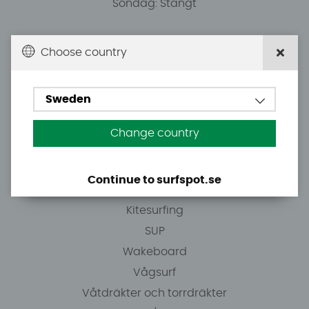
Söndag: Stängt
Du kan hämta ordrar efter överenskommelse från
Choose country
10.00.
Sweden
Tel: +46 8 7101600
E-post: info@surfspot.se
Change country
Guider
Continue to surfspot.se
Vindsurfing
Kitesurfing
SUP
Wakeboard
Vågsurf
Våtdräkter och torrdräkter