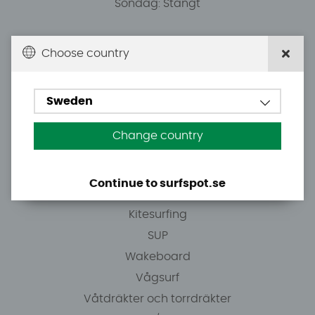
Söndag: Stängt
Du kan hämta ordrar efter överenskommelse från
Choose country
10.00.
Sweden
Tel: +46 8 7101600
E-post: info@surfspot.se
Change country
Guider
Continue to surfspot.se
Vindsurfing
Kitesurfing
SUP
Wakeboard
Vågsurf
Våtdräkter och torrdräkter