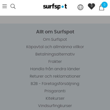
0
0
Allt om Surfspot
Om Surfspot
Köpavtal och allmänna villkor
Betalningsalternativ
Frakter
Handla från andra länder
Returer och reklamationer
B2B - Företagsförsäljning
Prisgaranti
Kitekurser
Vindsurfingkurser