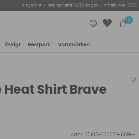
Prisgaranti
•
Returgaranti 14/30 dagar
•
Fri frakt över 1000:-
0
0
Övrigt
Restparti
Varumärken
 Heat Shirt Brave
Artnr:
35105-230073-608-S