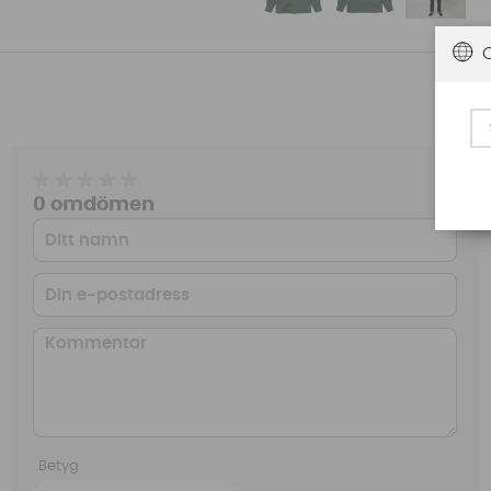
0 omdömen
Betyg