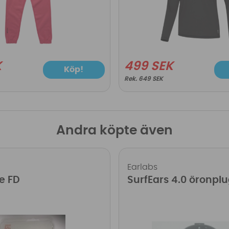
K
499 SEK
Köp!
649 SEK
Andra köpte även
Earlabs
e FD
SurfEars 4.0 öronpl