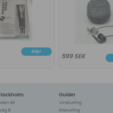
Köp!
599 SEK
 Stockholm
Guider
eden AB
Vindsurfing
väg 8
Kitesurfing