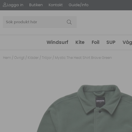
Logga in
Butiken
Kontakt
Guide/Info
Windsurf
Kite
Foil
SUP
Våg
Hem
/
Övrigt
/
Kläder
/
Tröjor
/
Mystic The Heat Shirt Brave Green