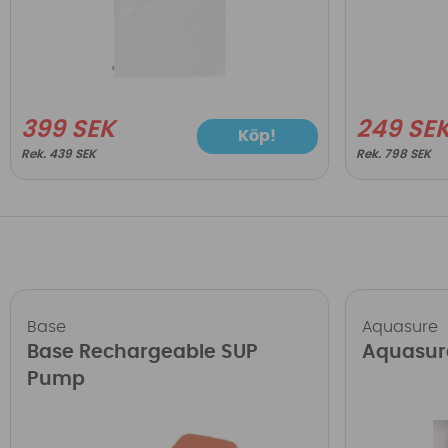
399 SEK
249 SE
Köp!
439 SEK
798 SEK
Base
Aquasure
Base Rechargeable SUP
Aquasur
Pump