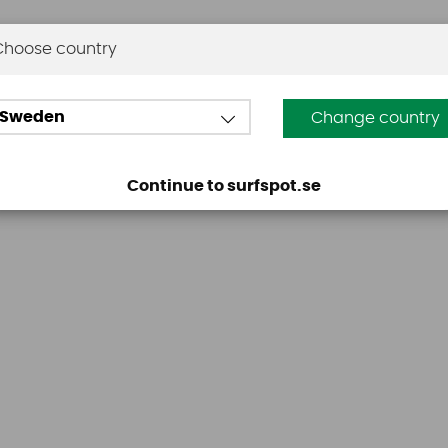
Choose country
Omdömen
Sweden
Change country
Den här produkten har inga recensioner. Du måste vara
Continue to surfspot.se